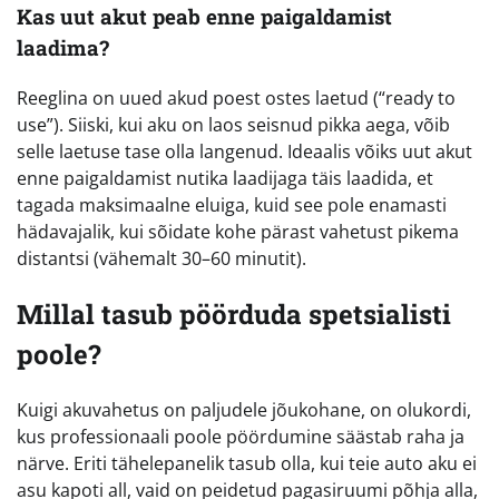
Kas uut akut peab enne paigaldamist
laadima?
Reeglina on uued akud poest ostes laetud (“ready to
use”). Siiski, kui aku on laos seisnud pikka aega, võib
selle laetuse tase olla langenud. Ideaalis võiks uut akut
enne paigaldamist nutika laadijaga täis laadida, et
tagada maksimaalne eluiga, kuid see pole enamasti
hädavajalik, kui sõidate kohe pärast vahetust pikema
distantsi (vähemalt 30–60 minutit).
Millal tasub pöörduda spetsialisti
poole?
Kuigi akuvahetus on paljudele jõukohane, on olukordi,
kus professionaali poole pöördumine säästab raha ja
närve. Eriti tähelepanelik tasub olla, kui teie auto aku ei
asu kapoti all, vaid on peidetud pagasiruumi põhja alla,