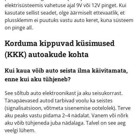
elektrisüsteemis vahetuse ajal 9V või 12V pinget. Kui
kasutate sellist seadet, olge äärmiselt ettevaatlik, et
plussklemm ei puutuks vastu auto keret, kuna süsteem
on pinge all.
Korduma kippuvad küsimused
(KKK) autoakude kohta
Kui kaua võib auto seista ilma käivitamata,
enne kui aku tühjeneb?
See sõltub auto elektroonikast ja aku seisukorrast.
Tänapäevased autod tarbivad voolu ka seistes
(signalisatsioon, võtmeta sisenemise ootelolek). Terve
aku peaks vastu pidama 2–4 nädalat. Vanem või nõrk
aku võib tühjeneda juba nädalaga. Talvel on see aeg
veelgi lühem.