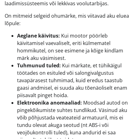
laadimissüsteemis või lekkivas voolutarbijas.
On mitmeid selgeid ohumärke, mis viitavad aku eluea
lõpule:
Aeglane käivitus:
Kui mootor pöörleb
käivitamisel vaevaliselt, eriti külmematel
hommikutel, on see esimene ja kõige kindlam
märk aku väsimisest.
Tuhmunud tuled:
Kui märkate, et tühikäigul
töötades on esituled või salongivalgustus
tavapärasest tuhmimad, kuid eredus taastub
gaasi andmisel, ei suuda aku tõenäoliselt enam
piisavalt pinget hoida.
Elektroonika anomaaliad:
Moodsad autod on
pingekõikumiste suhtes tundlikud. Väsinud aku
võib põhjustada veateateid armatuuril, mis ei
tundu olevat akuga seotud (nt ABS-i või
veojõukontrolli tuled), kuna andurid ei saa