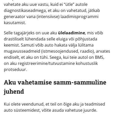
vahetate aku uue vastu, kuid ei “ütle” autole
diagnostikaseadmega, et aku on vahetatud, jätkab
generaator vana (intensiivse) laadimisprogrammi
kasutamist.
Selle tagajärjeks on uue aku
ülelaadimine
, mis võib
drastiliselt lühendada selle eluiga või põhjustada
keemist. Samuti võib auto hakata välja lülitama
mugavusseadmeid (istmesoojendused, raadio), arvates
endiselt, et aku on tühi. Seega, kui teie autol on BMS,
on aku registreerimine/tutvustamine kohustuslik
protseduur.
Aku vahetamise samm-sammuline
juhend
Kui olete veendunud, et teil on õige aku ja teadmised
auto süsteemidest, võite asuda vahetuse juurde.