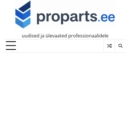
Skip
to
content
uudised ja ülevaated professionaalidele