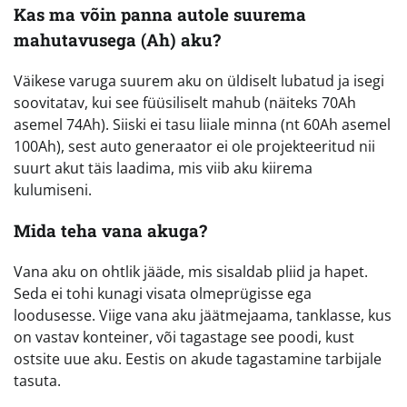
Kas ma võin panna autole suurema
mahutavusega (Ah) aku?
Väikese varuga suurem aku on üldiselt lubatud ja isegi
soovitatav, kui see füüsiliselt mahub (näiteks 70Ah
asemel 74Ah). Siiski ei tasu liiale minna (nt 60Ah asemel
100Ah), sest auto generaator ei ole projekteeritud nii
suurt akut täis laadima, mis viib aku kiirema
kulumiseni.
Mida teha vana akuga?
Vana aku on ohtlik jääde, mis sisaldab pliid ja hapet.
Seda ei tohi kunagi visata olmeprügisse ega
loodusesse. Viige vana aku jäätmejaama, tanklasse, kus
on vastav konteiner, või tagastage see poodi, kust
ostsite uue aku. Eestis on akude tagastamine tarbijale
tasuta.