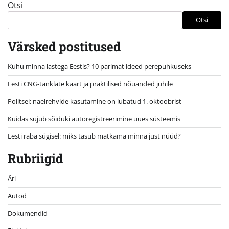
Otsi
Otsi
Värsked postitused
Kuhu minna lastega Eestis? 10 parimat ideed perepuhkuseks
Eesti CNG-tanklate kaart ja praktilised nõuanded juhile
Politsei: naelrehvide kasutamine on lubatud 1. oktoobrist
Kuidas sujub sõiduki autoregistreerimine uues süsteemis
Eesti raba sügisel: miks tasub matkama minna just nüüd?
Rubriigid
Äri
Autod
Dokumendid