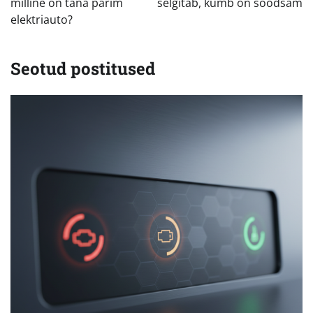
milline on täna parim
selgitab, kumb on soodsam
elektriauto?
Seotud postitused