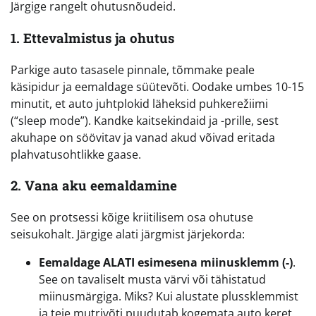
Järgige rangelt ohutusnõudeid.
1. Ettevalmistus ja ohutus
Parkige auto tasasele pinnale, tõmmake peale
käsipidur ja eemaldage süütevõti. Oodake umbes 10-15
minutit, et auto juhtplokid läheksid puhkerežiimi
(“sleep mode”). Kandke kaitsekindaid ja -prille, sest
akuhape on söövitav ja vanad akud võivad eritada
plahvatusohtlikke gaase.
2. Vana aku eemaldamine
See on protsessi kõige kriitilisem osa ohutuse
seisukohalt. Järgige alati järgmist järjekorda:
Eemaldage ALATI esimesena miinusklemm (-)
.
See on tavaliselt musta värvi või tähistatud
miinusmärgiga. Miks? Kui alustate plussklemmist
ja teie mutrivõti puudutab kogemata auto keret,