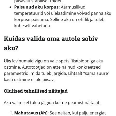
piisavalt stabiilset toidet.
Paisunud aku korpus:
Äärmuslikud
temperatuurid või ülelaadimine võivad panna aku
korpuse paisuma. Selline aku on ohtlik ja tuleb
koheselt vahetada.
Kuidas valida oma autole sobiv
aku?
Üks levinumaid vigu on vale spetsifikatsiooniga aku
ostmine. Autotootjad on ette näinud konkreetsed
parameetrid, mida tuleb järgida. Lihtsalt “sama suure”
kasti ostmine ei ole piisav.
Olulised tehnilised näitajad
Aku valimisel tuleb jälgida kolme peamist näitajat:
Mahutavus (Ah):
See näitab, kui palju energiat