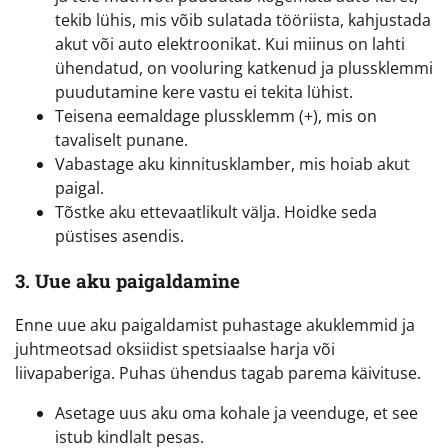
tekib lühis, mis võib sulatada tööriista, kahjustada
akut või auto elektroonikat. Kui miinus on lahti
ühendatud, on vooluring katkenud ja plussklemmi
puudutamine kere vastu ei tekita lühist.
Teisena eemaldage plussklemm (+), mis on
tavaliselt punane.
Vabastage aku kinnitusklamber, mis hoiab akut
paigal.
Tõstke aku ettevaatlikult välja. Hoidke seda
püstises asendis.
3. Uue aku paigaldamine
Enne uue aku paigaldamist puhastage akuklemmid ja
juhtmeotsad oksiidist spetsiaalse harja või
liivapaberiga. Puhas ühendus tagab parema käivituse.
Asetage uus aku oma kohale ja veenduge, et see
istub kindlalt pesas.