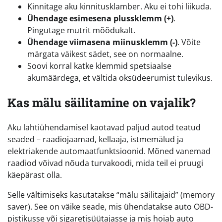
Kinnitage aku kinnitusklamber. Aku ei tohi liikuda.
Ühendage esimesena plussklemm (+)
.
Pingutage mutrit mõõdukalt.
Ühendage viimasena miinusklemm (-)
. Võite
märgata väikest sädet, see on normaalne.
Soovi korral katke klemmid spetsiaalse
akumäärdega, et vältida oksüdeerumist tulevikus.
Kas mälu säilitamine on vajalik?
Aku lahtiühendamisel kaotavad paljud autod teatud
seaded – raadiojaamad, kellaaja, istmemälud ja
elektriakende automaatfunktsioonid. Mõned vanemad
raadiod võivad nõuda turvakoodi, mida teil ei pruugi
käepärast olla.
Selle vältimiseks kasutatakse “mälu säilitajaid” (memory
saver). See on väike seade, mis ühendatakse auto OBD-
pistikusse või sigaretisüütajasse ja mis hoiab auto