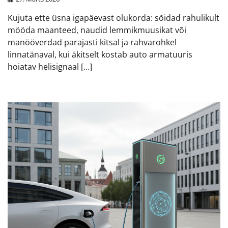
Kujuta ette üsna igapäevast olukorda: sõidad rahulikult
mööda maanteed, naudid lemmikmuusikat või
manööverdad parajasti kitsal ja rahvarohkel
linnatänaval, kui äkitselt kostab auto armatuuris
hoiatav helisignaal […]