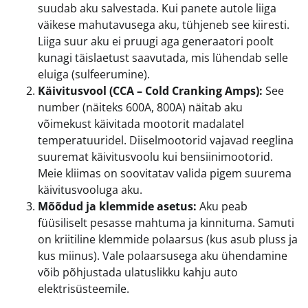
suudab aku salvestada. Kui panete autole liiga
väikese mahutavusega aku, tühjeneb see kiiresti.
Liiga suur aku ei pruugi aga generaatori poolt
kunagi täislaetust saavutada, mis lühendab selle
eluiga (sulfeerumine).
Käivitusvool (CCA – Cold Cranking Amps):
See
number (näiteks 600A, 800A) näitab aku
võimekust käivitada mootorit madalatel
temperatuuridel. Diiselmootorid vajavad reeglina
suuremat käivitusvoolu kui bensiinimootorid.
Meie kliimas on soovitatav valida pigem suurema
käivitusvooluga aku.
Mõõdud ja klemmide asetus:
Aku peab
füüsiliselt pesasse mahtuma ja kinnituma. Samuti
on kriitiline klemmide polaarsus (kus asub pluss ja
kus miinus). Vale polaarsusega aku ühendamine
võib põhjustada ulatuslikku kahju auto
elektrisüsteemile.