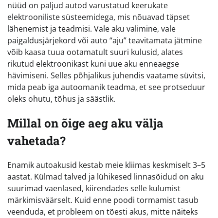
nüüd on paljud autod varustatud keerukate
elektrooniliste süsteemidega, mis nõuavad täpset
lähenemist ja teadmisi. Vale aku valimine, vale
paigaldusjärjekord või auto “aju” teavitamata jätmine
võib kaasa tuua ootamatult suuri kulusid, alates
rikutud elektroonikast kuni uue aku enneaegse
hävimiseni. Selles põhjalikus juhendis vaatame süvitsi,
mida peab iga autoomanik teadma, et see protseduur
oleks ohutu, tõhus ja säästlik.
Millal on õige aeg aku välja
vahetada?
Enamik autoakusid kestab meie kliimas keskmiselt 3–5
aastat. Külmad talved ja lühikesed linnasõidud on aku
suurimad vaenlased, kiirendades selle kulumist
märkimisväärselt. Kuid enne poodi tormamist tasub
veenduda, et probleem on tõesti akus, mitte näiteks