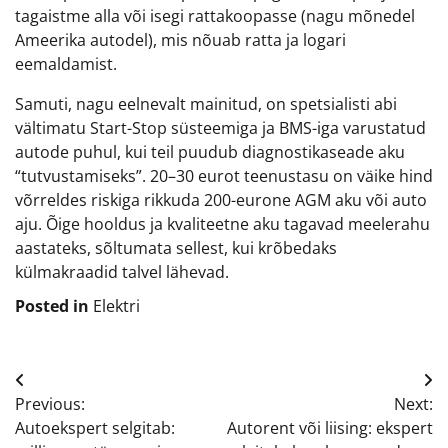
tagaistme alla või isegi rattakoopasse (nagu mõnedel
Ameerika autodel), mis nõuab ratta ja logari
eemaldamist.
Samuti, nagu eelnevalt mainitud, on spetsialisti abi
vältimatu Start-Stop süsteemiga ja BMS-iga varustatud
autode puhul, kui teil puudub diagnostikaseade aku
“tutvustamiseks”. 20–30 eurot teenustasu on väike hind
võrreldes riskiga rikkuda 200-eurone AGM aku või auto
aju. Õige hooldus ja kvaliteetne aku tagavad meelerahu
aastateks, sõltumata sellest, kui krõbedaks
külmakraadid talvel lähevad.
Posted in
Elektri
Navigeerimine
Previous:
Next:
Autoekspert selgitab:
Autorent või liising: ekspert