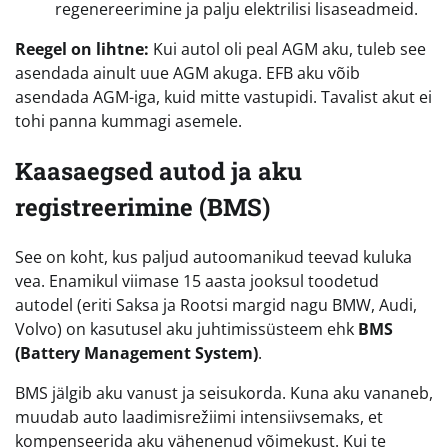
regenereerimine ja palju elektrilisi lisaseadmeid.
Reegel on lihtne:
Kui autol oli peal AGM aku, tuleb see
asendada ainult uue AGM akuga. EFB aku võib
asendada AGM-iga, kuid mitte vastupidi. Tavalist akut ei
tohi panna kummagi asemele.
Kaasaegsed autod ja aku
registreerimine (BMS)
See on koht, kus paljud autoomanikud teevad kuluka
vea. Enamikul viimase 15 aasta jooksul toodetud
autodel (eriti Saksa ja Rootsi margid nagu BMW, Audi,
Volvo) on kasutusel aku juhtimissüsteem ehk
BMS
(Battery Management System)
.
BMS jälgib aku vanust ja seisukorda. Kuna aku vananeb,
muudab auto laadimisrežiimi intensiivsemaks, et
kompenseerida aku vähenenud võimekust. Kui te