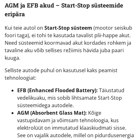
AGM ja EFB akud – Start-Stop süsteemide
eripära
Kui teie autol on
Start-Stop süsteem
(mootor seiskub
foori taga), ei tohi te kasutada tavalist plii-happe akut.
Need süsteemid koormavad akut kordades rohkem ja
tavaline aku võib sellises režiimis hävida juba paari
kuuga.
Selliste autode puhul on kasutusel kaks peamist
tehnoloogiat:
EFB (Enhanced Flooded Battery):
Täiustatud
vedelikuaku, mis sobib lihtsamate Start-Stop
süsteemidega autodele.
AGM (Absorbent Glass Mat):
Kõige
vastupidavam ja võimsam tehnoloogia, kus
elektrolüüt on immutatud klaaskiudmati sisse.
See on vajalik autodele, millel on pidurdusenergia