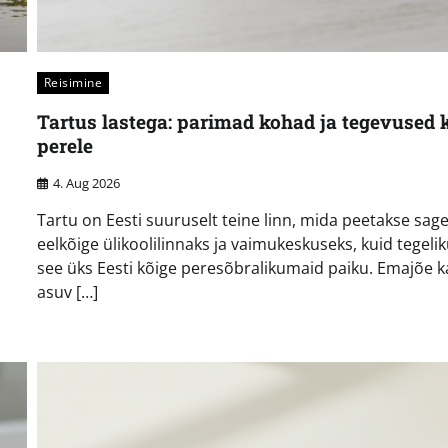
Reisimine
Tartus lastega: parimad kohad ja tegevused 
perele
4. Aug 2026
Tartu on Eesti suuruselt teine linn, mida peetakse sage
i
eelkõige ülikoolilinnaks ja vaimukeskuseks, kuid tegelik
see üks Eesti kõige peresõbralikumaid paiku. Emajõe k
asuv […]