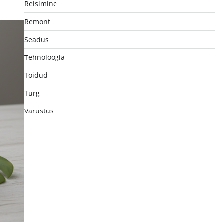
Reisimine
Remont
Seadus
Tehnoloogia
Toidud
Turg
Varustus