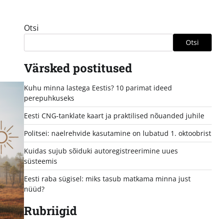
Otsi
Otsi
Värsked postitused
Kuhu minna lastega Eestis? 10 parimat ideed
perepuhkuseks
Eesti CNG-tanklate kaart ja praktilised nõuanded juhile
Politsei: naelrehvide kasutamine on lubatud 1. oktoobrist
Kuidas sujub sõiduki autoregistreerimine uues
süsteemis
Eesti raba sügisel: miks tasub matkama minna just
nüüd?
Rubriigid