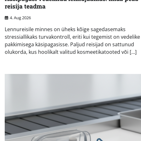
reisija teadma
4. Aug 2026
Lennureisile minnes on üheks kõige sagedasemaks
stressiallikaks turvakontroll, eriti kui tegemist on vedelike
pakkimisega käsipagasisse. Paljud reisijad on sattunud
olukorda, kus hoolikalt valitud kosmeetikatooted või […]