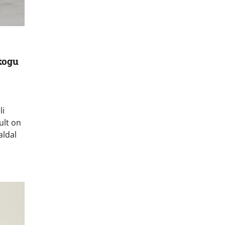
kogu
li
ult on
aldal