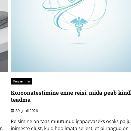
Reisimine
Koroonatestimine enne reisi: mida peab kindl
teadma
30. Juuli 2026
Reisimine on taas muutunud igapäevaseks osaks palj
r.
inimeste elust, kuid hoolimata sellest, et piirangud on