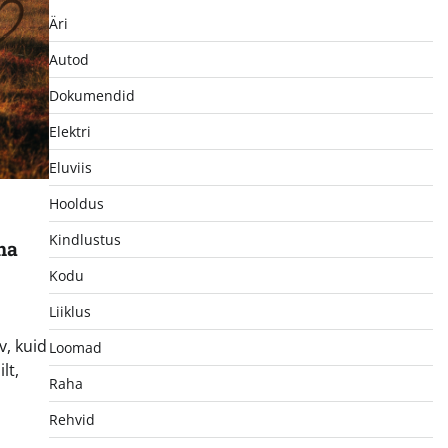
Äri
Autod
Dokumendid
Elektri
Eluviis
Hooldus
Kindlustus
na
Kodu
Liiklus
, kuid
Loomad
lt,
Raha
Rehvid