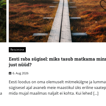
Reisimine
Eesti raba sügisel: miks tasub matkama min
just nüüd?
6. Aug 2026
Eesti loodus on oma olemuselt mitmekülgne ja lummav
sügisesel ajal avaneb meie maastikul üks eriline vaatepi
ta
mida mujal maailmas naljalt ei kohta. Kui lehed […]