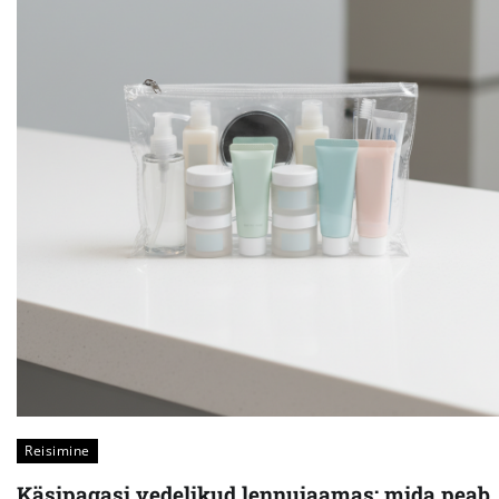
Reisimine
Käsipagasi vedelikud lennujaamas: mida peab