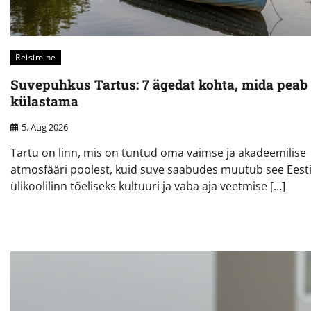
Reisimine
Suvepuhkus Tartus: 7 ägedat kohta, mida peab
külastama
5. Aug 2026
Tartu on linn, mis on tuntud oma vaimse ja akadeemilise
atmosfääri poolest, kuid suve saabudes muutub see Eest
ülikoolilinn tõeliseks kultuuri ja vaba aja veetmise […]