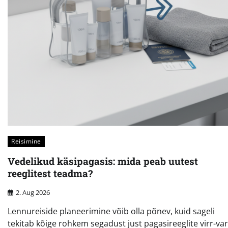
Reisimine
Vedelikud käsipagasis: mida peab uutest
reeglitest teadma?
2. Aug 2026
Lennureiside planeerimine võib olla põnev, kuid sageli
tekitab kõige rohkem segadust just pagasireeglite virr-var