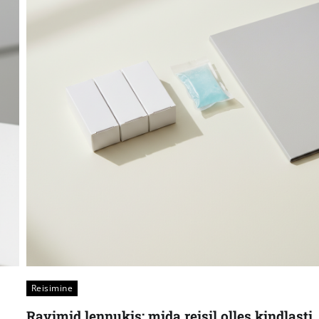
Reisimine
Ravimid lennukis: mida reisil olles kindlasti