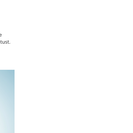
e
tust.