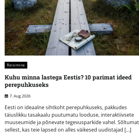
Reisimine
Kuhu minna lastega Eestis? 10 parimat ideed
perepuhkuseks
7. Aug 2026
Eesti on ideaalne sihtkoht perepuhkuseks, pakkudes
täiuslikku tasakaalu puutumatu looduse, interaktiivsete
muuseumide ja põnevate tegevusparkide vahel. Sõltuma
sellest, kas teie lapsed on alles väikesed uudistajad […]