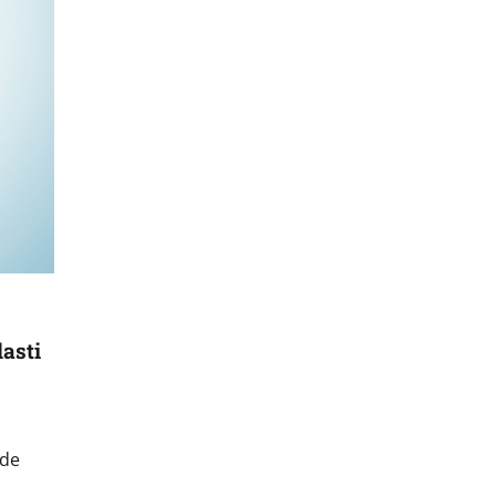
asti
ude