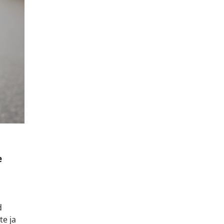
e
d
te ja