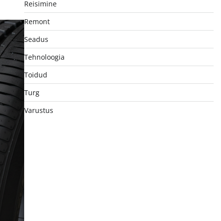
Reisimine
Remont
Seadus
Tehnoloogia
Toidud
Turg
Varustus