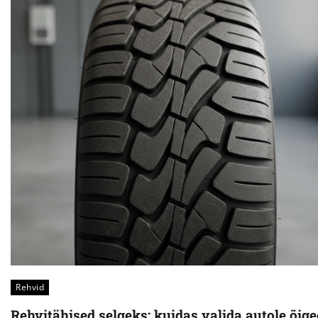
Rehvid
Rehvitähised selgeks: kuidas valida autole õige