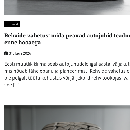
Rehvid
Rehvide vahetus: mida peavad autojuhid tead
enne hooaega
31. Juuli 2026
Eesti muutlik kliima seab autojuhtidele igal aastal väljakut
mis nõuab tähelepanu ja planeerimist. Rehvide vahetus e
ole pelgalt tüütu kohustus või järjekord rehvitöökojas, va
see […]