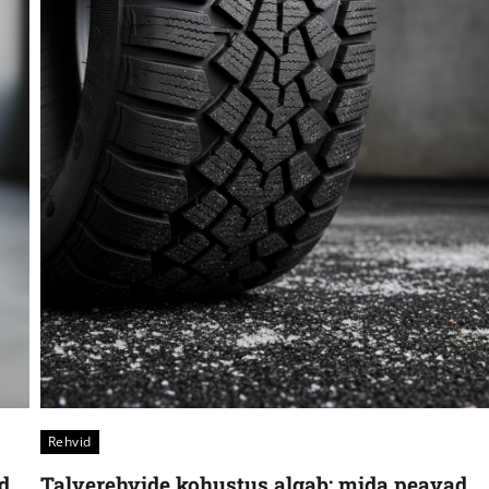
Rehvid
d
Talverehvide kohustus algab: mida peavad