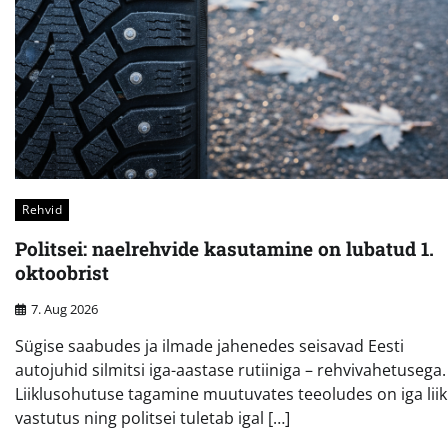
Rehvid
Politsei: naelrehvide kasutamine on lubatud 1.
oktoobrist
7. Aug 2026
Sügise saabudes ja ilmade jahenedes seisavad Eesti
autojuhid silmitsi iga-aastase rutiiniga – rehvivahetusega.
Liiklusohutuse tagamine muutuvates teeoludes on iga liik
vastutus ning politsei tuletab igal […]