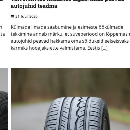
autojuhid teadma
21. Juuli 2026
on
Külmade ilmade saabumine ja esimeste öökülmade
ata
tekkimine annab märku, et suveperiood on lõppemas 
autojuhid peavad hakkama oma sõidukeid eelseisvaks
karmiks hooajaks ette valmistama. Eestis […]