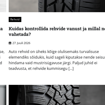
Rehvid
ma
Kuidas kontrollida rehvide vanust ja millal 
vahetada?
27. Juuli 2026
se,
Auto rehvid on üheks kõige olulisemaks turvalisuse
i
elemendiks sõidukis, kuid sageli kiputakse nende seis
id
hindama vaid mustrisügavuse järgi. Paljud juhid ei
teadvusta, et rehvide kummisegu […]