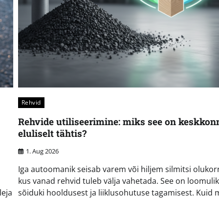
Rehvid
Rehvide utiliseerimine: miks see on keskkon
eluliselt tähtis?
1. Aug 2026
Iga autoomanik seisab varem või hiljem silmitsi olukor
kus vanad rehvid tuleb välja vahetada. See on loomuli
leja
sõiduki hooldusest ja liiklusohutuse tagamisest. Kuid m