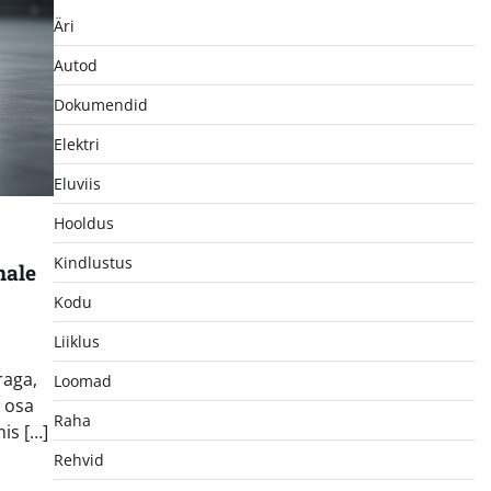
Äri
Autod
Dokumendid
Elektri
Eluviis
Hooldus
Kindlustus
nale
Kodu
Liiklus
raga,
Loomad
k osa
Raha
is […]
Rehvid