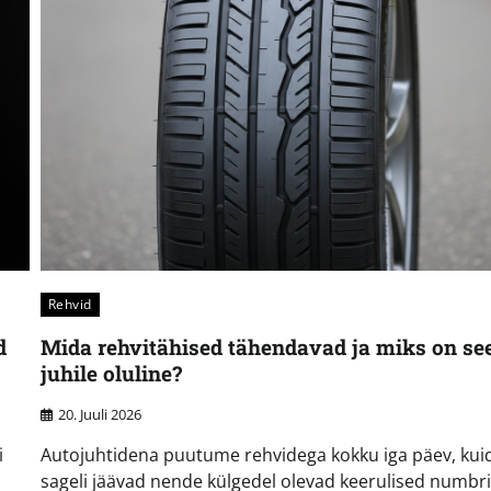
Rehvid
d
Mida rehvitähised tähendavad ja miks on se
juhile oluline?
20. Juuli 2026
i
Autojuhtidena puutume rehvidega kokku iga päev, kui
sageli jäävad nende külgedel olevad keerulised numbri