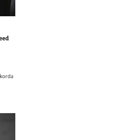
need
ukorda