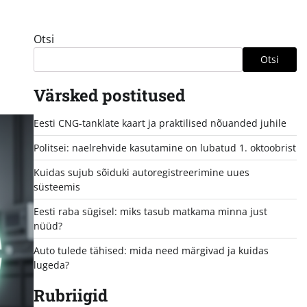
Otsi
Otsi
Värsked postitused
Eesti CNG-tanklate kaart ja praktilised nõuanded juhile
Politsei: naelrehvide kasutamine on lubatud 1. oktoobrist
Kuidas sujub sõiduki autoregistreerimine uues
süsteemis
Eesti raba sügisel: miks tasub matkama minna just
nüüd?
Auto tulede tähised: mida need märgivad ja kuidas
lugeda?
Rubriigid