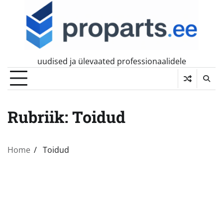
Skip
to
content
uudised ja ülevaated professionaalidele
Rubriik:
Toidud
Home
Toidud