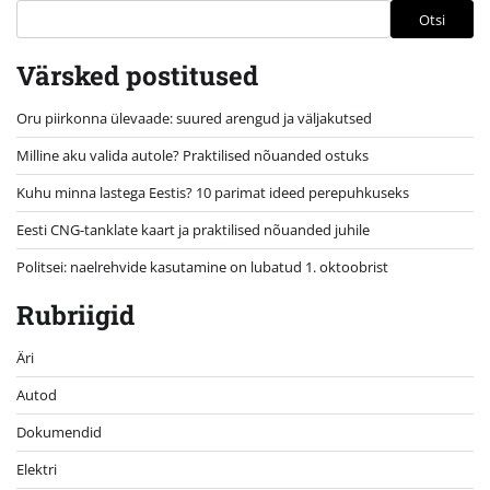
Otsi
Värsked postitused
Oru piirkonna ülevaade: suured arengud ja väljakutsed
Milline aku valida autole? Praktilised nõuanded ostuks
Kuhu minna lastega Eestis? 10 parimat ideed perepuhkuseks
Eesti CNG-tanklate kaart ja praktilised nõuanded juhile
Politsei: naelrehvide kasutamine on lubatud 1. oktoobrist
Rubriigid
Äri
Autod
Dokumendid
Elektri