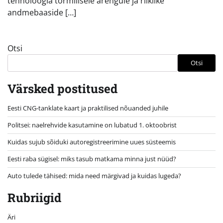
tehnoloogia tormilisele arengule ja riiklike
andmebaaside […]
Otsi
Otsi
Värsked postitused
Eesti CNG-tanklate kaart ja praktilised nõuanded juhile
Politsei: naelrehvide kasutamine on lubatud 1. oktoobrist
Kuidas sujub sõiduki autoregistreerimine uues süsteemis
Eesti raba sügisel: miks tasub matkama minna just nüüd?
Auto tulede tähised: mida need märgivad ja kuidas lugeda?
Rubriigid
Äri