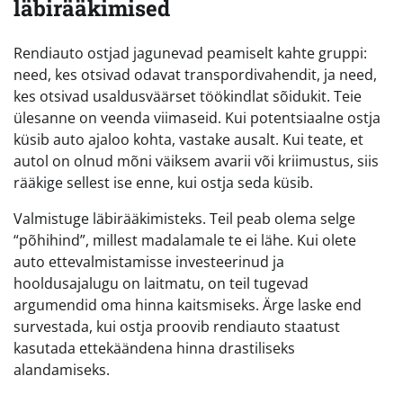
läbirääkimised
Rendiauto ostjad jagunevad peamiselt kahte gruppi:
need, kes otsivad odavat transpordivahendit, ja need,
kes otsivad usaldusväärset töökindlat sõidukit. Teie
ülesanne on veenda viimaseid. Kui potentsiaalne ostja
küsib auto ajaloo kohta, vastake ausalt. Kui teate, et
autol on olnud mõni väiksem avarii või kriimustus, siis
rääkige sellest ise enne, kui ostja seda küsib.
Valmistuge läbirääkimisteks. Teil peab olema selge
“põhihind”, millest madalamale te ei lähe. Kui olete
auto ettevalmistamisse investeerinud ja
hooldusajalugu on laitmatu, on teil tugevad
argumendid oma hinna kaitsmiseks. Ärge laske end
survestada, kui ostja proovib rendiauto staatust
kasutada ettekäändena hinna drastiliseks
alandamiseks.