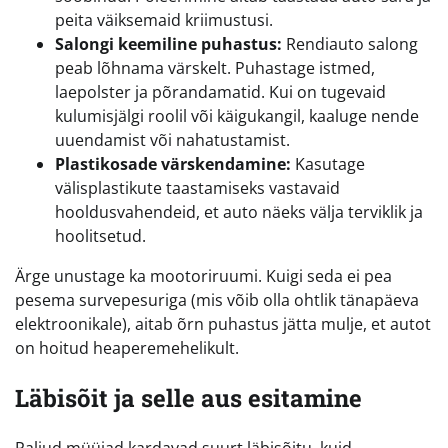
peita väiksemaid kriimustusi.
Salongi keemiline puhastus:
Rendiauto salong
peab lõhnama värskelt. Puhastage istmed,
laepolster ja põrandamatid. Kui on tugevaid
kulumisjälgi roolil või käigukangil, kaaluge nende
uuendamist või nahatustamist.
Plastikosade värskendamine:
Kasutage
välisplastikute taastamiseks vastavaid
hooldusvahendeid, et auto näeks välja terviklik ja
hoolitsetud.
Ärge unustage ka mootoriruumi. Kuigi seda ei pea
pesema survepesuriga (mis võib olla ohtlik tänapäeva
elektroonikale), aitab õrn puhastus jätta mulje, et autot
on hoitud heaperemehelikult.
Läbisõit ja selle aus esitamine
Paljud müüjad kardavad suurt läbisõitu, kuid