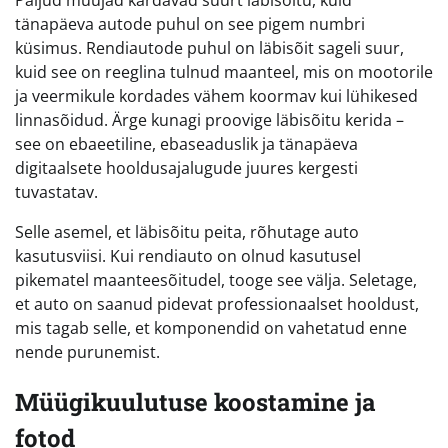
tänapäeva autode puhul on see pigem numbri
küsimus. Rendiautode puhul on läbisõit sageli suur,
kuid see on reeglina tulnud maanteel, mis on mootorile
ja veermikule kordades vähem koormav kui lühikesed
linnasõidud. Ärge kunagi proovige läbisõitu kerida –
see on ebaeetiline, ebaseaduslik ja tänapäeva
digitaalsete hooldusajalugude juures kergesti
tuvastatav.
Selle asemel, et läbisõitu peita, rõhutage auto
kasutusviisi. Kui rendiauto on olnud kasutusel
pikematel maanteesõitudel, tooge see välja. Seletage,
et auto on saanud pidevat professionaalset hooldust,
mis tagab selle, et komponendid on vahetatud enne
nende purunemist.
Müügikuulutuse koostamine ja
fotod