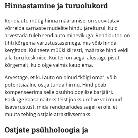
Hinnastamine ja turuolukord
Rendiauto müügihinna määramisel on soovitatav
võrrelda sarnaste mudelite hindu järelturul, kuid
arvestada tuleb rendiauto minevikuga. Rendiautod on
tihti kõrgema varustustasemega, mis võib hinda
kergitada. Kui teete müüki kiiresti, määrake hind veidi
alla turu keskmise. Kui teil on aega, alustage pisut
kõrgemalt, kuid olge valmis kauplema.
Arvestage, et kui auto on olnud “kõigi oma”, võib
potentsiaalne ostja tunda hirmu. Hind peab
kompenseerima selle psühholoogilise barjääri.
Pakkuge kaasa näiteks teist jooksu rehve või muud
lisavarustust, mida rendiparkides sageli ei ole, et
muuta tehing ostjale atraktiivsemaks.
Ostjate psühholoogia ja