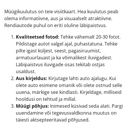
Müügikuulutus on teie visiitkaart. Hea kuulutus peab
olema informatiivne, aus ja visuaalselt atraktiivne.
Rendiautode puhul on eriti oluline läbipaistvus.
Kvaliteetsed fotod:
Tehke vähemalt 20-30 fotot.
Pildistage autot valgel ajal, puhastatuna. Tehke
pilte igast küljest, seest, pagasiruumist,
armatuurlauast ja ka võimalikest iluvigadest.
Läbipaistvus iluvigade osas tekitab ostjas
usaldust.
Aus kirjeldus:
Kirjutage lahti auto ajalugu. Kui
olete auto esimene omanik või olete ostnud selle
uuena, märkige see kindlasti. Kirjeldage, milliseid
hooldusi on tehtud ja millal.
Müügi põhjus:
Inimesed küsivad seda alati. Pargi
uuendamine või tegevusvaldkonna muutus on
täiesti aktsepteeritavad põhjused.