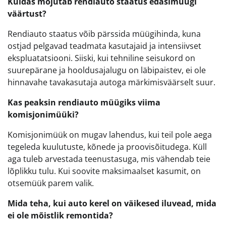
Kuidas mõjutab rendiauto staatus edasimüügi
väärtust?
Rendiauto staatus võib pärssida müügihinda, kuna
ostjad pelgavad teadmata kasutajaid ja intensiivset
ekspluatatsiooni. Siiski, kui tehniline seisukord on
suurepärane ja hooldusajalugu on läbipaistev, ei ole
hinnavahe tavakasutaja autoga märkimisväärselt suur.
Kas peaksin rendiauto müügiks viima
komisjonimüüki?
Komisjonimüük on mugav lahendus, kui teil pole aega
tegeleda kuulutuste, kõnede ja proovisõitudega. Küll
aga tuleb arvestada teenustasuga, mis vähendab teie
lõplikku tulu. Kui soovite maksimaalset kasumit, on
otsemüük parem valik.
Mida teha, kui auto kerel on väikesed iluvead, mida
ei ole mõistlik remontida?