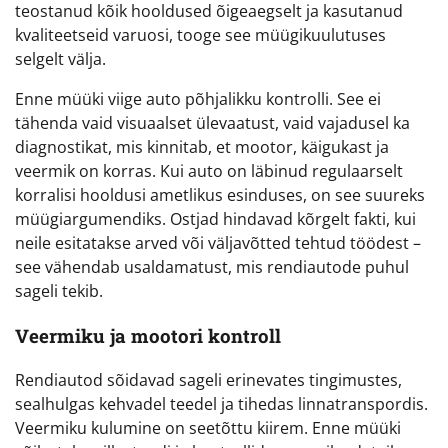
teostanud kõik hooldused õigeaegselt ja kasutanud
kvaliteetseid varuosi, tooge see müügikuulutuses
selgelt välja.
Enne müüki viige auto põhjalikku kontrolli. See ei
tähenda vaid visuaalset ülevaatust, vaid vajadusel ka
diagnostikat, mis kinnitab, et mootor, käigukast ja
veermik on korras. Kui auto on läbinud regulaarselt
korralisi hooldusi ametlikus esinduses, on see suureks
müügiargumendiks. Ostjad hindavad kõrgelt fakti, kui
neile esitatakse arved või väljavõtted tehtud töödest –
see vähendab usaldamatust, mis rendiautode puhul
sageli tekib.
Veermiku ja mootori kontroll
Rendiautod sõidavad sageli erinevates tingimustes,
sealhulgas kehvadel teedel ja tihedas linnatranspordis.
Veermiku kulumine on seetõttu kiirem. Enne müüki