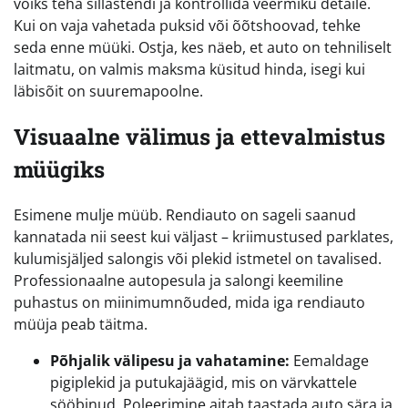
võiks teha sillastendi ja kontrollida veermiku detaile.
Kui on vaja vahetada puksid või õõtshoovad, tehke
seda enne müüki. Ostja, kes näeb, et auto on tehniliselt
laitmatu, on valmis maksma küsitud hinda, isegi kui
läbisõit on suuremapoolne.
Visuaalne välimus ja ettevalmistus
müügiks
Esimene mulje müüb. Rendiauto on sageli saanud
kannatada nii seest kui väljast – kriimustused parklates,
kulumisjäljed salongis või plekid istmetel on tavalised.
Professionaalne autopesula ja salongi keemiline
puhastus on miinimumnõuded, mida iga rendiauto
müüja peab täitma.
Põhjalik välipesu ja vahatamine:
Eemaldage
pigiplekid ja putukajäägid, mis on värvkattele
sööbinud. Poleerimine aitab taastada auto sära ja