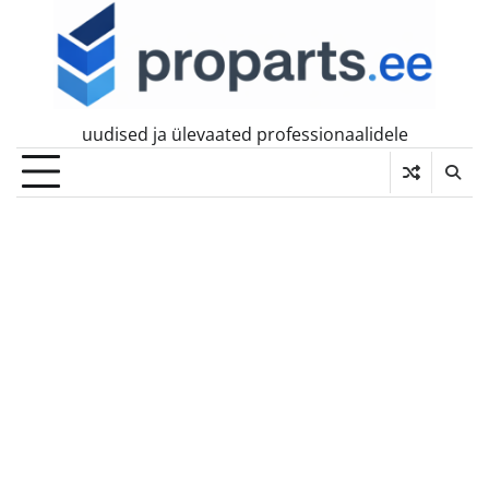
Skip
to
content
uudised ja ülevaated professionaalidele