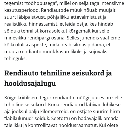
tegemist “tööhobusega”, millel on selja taga intensiivne
kasutusperiood. Rendiautode müük nõuab müüjalt
suurt läbipaistvust, põhjalikku ettevalmistust ja
realistlikku hinnastamist, et leida ostja, kes hindab
sõiduki tehnilist korrasolekut kõrgemalt kui selle
minevikku rendipargi osana. Selles juhendis vaatleme
kõiki olulisi aspekte, mida peab silmas pidama, et
muuta rendiauto müük kasumlikuks ja sujuvaks
tehinguks.
Rendiauto tehniline seisukord ja
hooldusajalugu
Kõige kriitilisem tegur rendiauto müügi juures on selle
tehniline seisukord. Kuna rendiautod läbivad lühikese
aja jooksul palju kilomeetreid, on ostjate suurim hirm
“läbikulunud” sõiduk. Seetõttu on hädavajalik omada
täielikku ja kontrollitavat hooldusraamatut. Kui olete