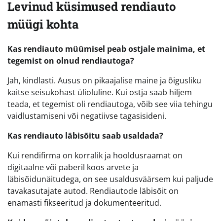
Levinud küsimused rendiauto
müügi kohta
Kas rendiauto müümisel peab ostjale mainima, et
tegemist on olnud rendiautoga?
Jah, kindlasti. Ausus on pikaajalise maine ja õigusliku
kaitse seisukohast ülioluline. Kui ostja saab hiljem
teada, et tegemist oli rendiautoga, võib see viia tehingu
vaidlustamiseni või negatiivse tagasisideni.
Kas rendiauto läbisõitu saab usaldada?
Kui rendifirma on korralik ja hooldusraamat on
digitaalne või paberil koos arvete ja
läbisõidunäitudega, on see usaldusväärsem kui paljude
tavakasutajate autod. Rendiautode läbisõit on
enamasti fikseeritud ja dokumenteeritud.