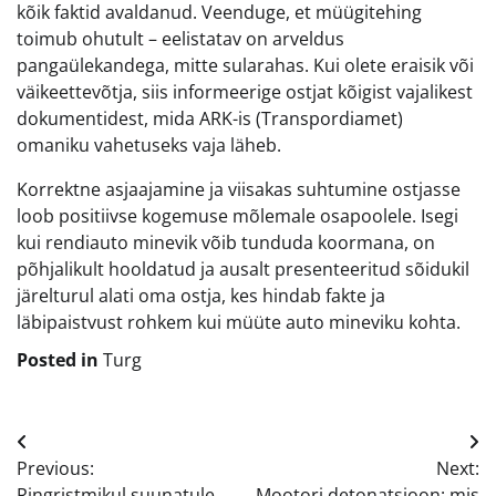
kõik faktid avaldanud. Veenduge, et müügitehing
toimub ohutult – eelistatav on arveldus
pangaülekandega, mitte sularahas. Kui olete eraisik või
väikeettevõtja, siis informeerige ostjat kõigist vajalikest
dokumentidest, mida ARK-is (Transpordiamet)
omaniku vahetuseks vaja läheb.
Korrektne asjaajamine ja viisakas suhtumine ostjasse
loob positiivse kogemuse mõlemale osapoolele. Isegi
kui rendiauto minevik võib tunduda koormana, on
põhjalikult hooldatud ja ausalt presenteeritud sõidukil
järelturul alati oma ostja, kes hindab fakte ja
läbipaistvust rohkem kui müüte auto mineviku kohta.
Posted in
Turg
Navigeerimine
Previous:
Next:
Ringristmikul suunatule
Mootori detonatsioon: mis