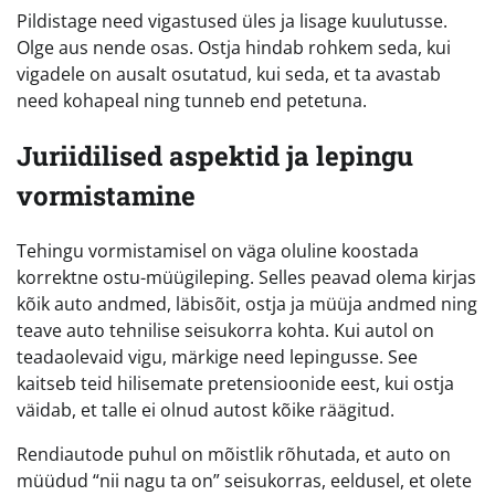
Pildistage need vigastused üles ja lisage kuulutusse.
Olge aus nende osas. Ostja hindab rohkem seda, kui
vigadele on ausalt osutatud, kui seda, et ta avastab
need kohapeal ning tunneb end petetuna.
Juriidilised aspektid ja lepingu
vormistamine
Tehingu vormistamisel on väga oluline koostada
korrektne ostu-müügileping. Selles peavad olema kirjas
kõik auto andmed, läbisõit, ostja ja müüja andmed ning
teave auto tehnilise seisukorra kohta. Kui autol on
teadaolevaid vigu, märkige need lepingusse. See
kaitseb teid hilisemate pretensioonide eest, kui ostja
väidab, et talle ei olnud autost kõike räägitud.
Rendiautode puhul on mõistlik rõhutada, et auto on
müüdud “nii nagu ta on” seisukorras, eeldusel, et olete