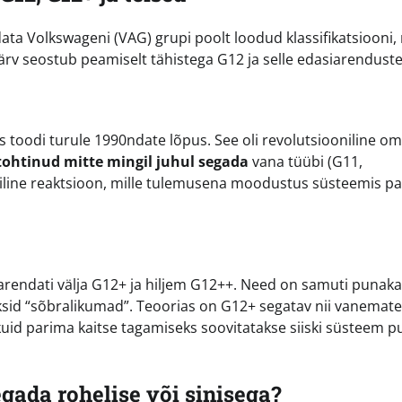
ata Volkswageni (VAG) grupi poolt loodud klassifikatsiooni,
rv seostub peamiselt tähistega G12 ja selle edasiarenduste
is toodi turule 1990ndate lõpus. See oli revolutsiooniline o
 tohtinud mitte mingil juhul segada
vana tüübi (G11,
miline reaktsioon, mille tulemusena moodustus süsteemis p
arendati välja G12+ ja hiljem G12++. Need on samuti punaka
ksid “sõbralikumad”. Teoorias on G12+ segatav nii vanemate
kuid parima kaitse tagamiseks soovitatakse siiski süsteem 
gada rohelise või sinisega?