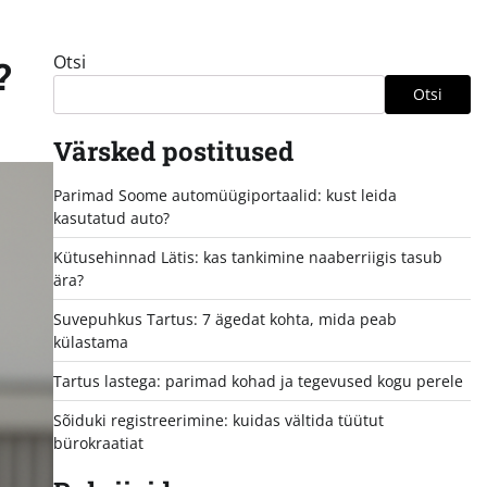
Otsi
?
Otsi
Värsked postitused
Parimad Soome automüügiportaalid: kust leida
kasutatud auto?
Kütusehinnad Lätis: kas tankimine naaberriigis tasub
ära?
Suvepuhkus Tartus: 7 ägedat kohta, mida peab
külastama
Tartus lastega: parimad kohad ja tegevused kogu perele
Sõiduki registreerimine: kuidas vältida tüütut
bürokraatiat