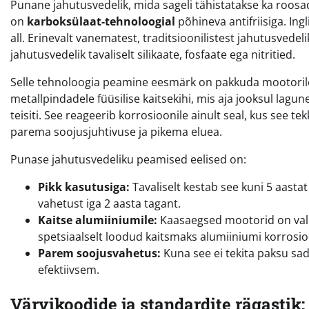
Punane jahutusvedelik, mida sageli tähistatakse ka roosade 
on
karboksülaat-tehnoloogial
põhineva antifriisiga. In
all. Erinevalt vanematest, traditsioonilistest jahutusvedel
jahutusvedelik tavaliselt silikaate, fosfaate ega nitritied.
Selle tehnoloogia peamine eesmärk on pakkuda mootorile pi
metallpindadele füüsilise kaitsekihi, mis aja jooksul lagun
teisiti. See reageerib korrosioonile ainult seal, kus see
parema soojusjuhtivuse ja pikema eluea.
Punase jahutusvedeliku peamised eelised on:
Pikk kasutusiga:
Tavaliselt kestab see kuni 5 aasta
vahetust iga 2 aasta tagant.
Kaitse alumiiniumile:
Kaasaegsed mootorid on valm
spetsiaalselt loodud kaitsmaks alumiiniumi korrosioo
Parem soojusvahetus:
Kuna see ei tekita paksu sad
efektiivsem.
Värvikoodide ja standardite rägastik: 