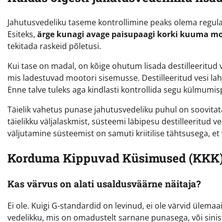
Jahutusvedeliku taseme kontrollimine peaks olema regulaar
Esiteks,
ärge kunagi avage paisupaagi korki kuuma m
tekitada raskeid põletusi.
Kui tase on madal, on kõige ohutum lisada destilleeritud ve
mis ladestuvad mootori sisemusse. Destilleeritud vesi lahj
Enne talve tuleks aga kindlasti kontrollida segu külmumisp
Täielik vahetus punase jahutusvedeliku puhul on soovitat
täielikku väljalaskmist, süsteemi läbipesu destilleeritud 
väljutamine süsteemist on samuti kriitilise tähtsusega, e
Korduma Kippuvad Küsimused (KKK
Kas värvus on alati usaldusväärne näitaja?
Ei ole. Kuigi G-standardid on levinud, ei ole värvid ülema
vedelikku, mis on omadustelt sarnane punasega, või sinist, mi