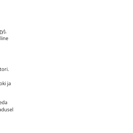
gy),
line
ori.
ki ja
seda
adusel