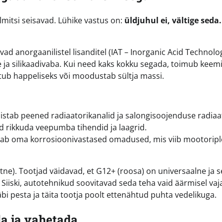
lmitsi seisavad. Lühike vastus on:
üldjuhul ei, vältige seda.
vad anorgaanilistel lisanditel (IAT – Inorganic Acid Technolo
e ja silikaadivaba. Kui need kaks kokku segada, toimub keemi
utub happeliseks või moodustab sültja massi.
stab peened radiaatorikanalid ja salongisoojenduse radiaat
d rikkuda veepumba tihendid ja laagrid.
tab oma korrosioonivastased omadused, mis viib mootoriplo
etne). Tootjad väidavad, et G12+ (roosa) on universaalne ja 
Siiski, autotehnikud soovitavad seda teha vaid äärmisel vaj
bi pesta ja täita tootja poolt ettenähtud puhta vedelikuga.
da ja vahetada