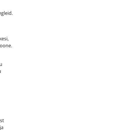
gleid.
kesi,
ioone.
ku
u
st
ja