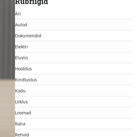
Rubriigid
Äri
Autod
Dokumendid
Elektri
Eluviis
Hooldus
Kindlustus
Kodu
Liiklus
Loomad
Raha
Rehvid