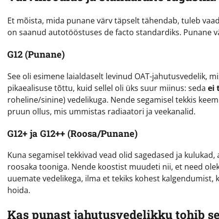
Et mõista, mida punane värv täpselt tähendab, tuleb vaad
on saanud autotööstuses de facto standardiks. Punane vä
G12 (Punane)
See oli esimene laialdaselt levinud OAT-jahutusvedelik, m
pikaealisuse tõttu, kuid sellel oli üks suur miinus: seda
ei
roheline/sinine) vedelikuga. Nende segamisel tekkis kee
pruun ollus, mis ummistas radiaatori ja veekanalid.
G12+ ja G12++ (Roosa/Punane)
Kuna segamisel tekkivad vead olid sagedased ja kulukad, 
roosaka tooniga. Nende koostist muudeti nii, et need ole
uuemate vedelikega, ilma et tekiks kohest kalgendumist, 
hoida.
Kas punast jahutusvedelikku tohib se