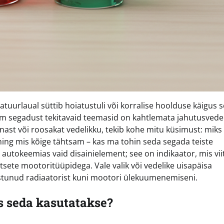
tuurlaual süttib hoiatustuli või korralise hoolduse käigus s
m segadust tekitavaid teemasid on kahtlemata jahutusvedel
punast või roosakat vedelikku, tekib kohe mitu küsimust: miks
 ning mis kõige tähtsam – kas ma tohin seda segada teiste
e autokeemias vaid disainielement; see on indikaator, mis vii
etsete mootoritüüpidega. Vale valik või vedelike uisapäisa
stunud radiaatorist kuni mootori ülekuumenemiseni.
s seda kasutatakse?