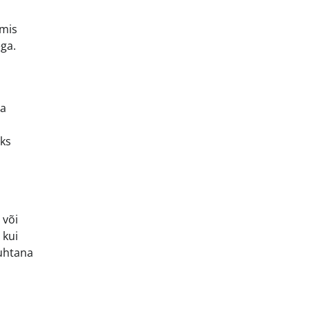
 mis
ga.
ma
aks
 või
 kui
puhtana