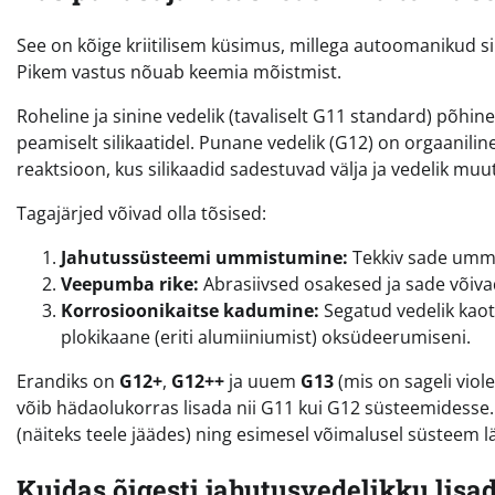
See on kõige kriitilisem küsimus, millega autoomanikud si
Pikem vastus nõuab keemia mõistmist.
Roheline ja sinine vedelik (tavaliselt G11 standard) põhine
peamiselt silikaatidel. Punane vedelik (G12) on orgaanilin
reaktsioon, kus silikaadid sadestuvad välja ja vedelik mu
Tagajärjed võivad olla tõsised:
Jahutussüsteemi ummistumine:
Tekkiv sade ummi
Veepumba rike:
Abrasiivsed osakesed ja sade võiva
Korrosioonikaitse kadumine:
Segatud vedelik kao
plokikaane (eriti alumiiniumist) oksüdeerumiseni.
Erandiks on
G12+
,
G12++
ja uuem
G13
(mis on sageli viol
võib hädaolukorras lisada nii G11 kui G12 süsteemidesse. 
(näiteks teele jäädes) ning esimesel võimalusel süsteem lä
Kuidas õigesti jahutusvedelikku lisa