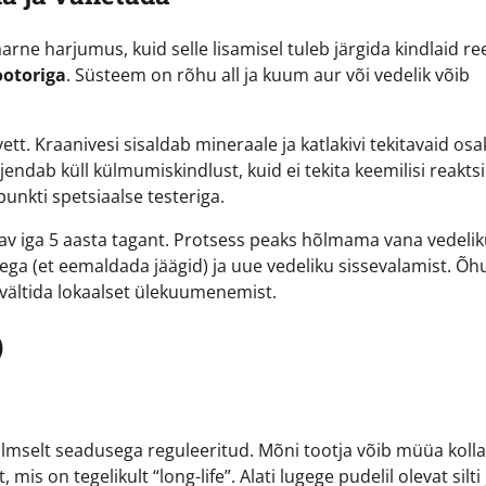
ne harjumus, kuid selle lisamisel tuleb järgida kindlaid ree
ootoriga
. Süsteem on rõhu all ja kuum aur või vedelik võib
tt. Kraanivesi sisaldab mineraale ja katlakivi tekitavaid osa
endab küll külmumiskindlust, kuid ei tekita keemilisi reakts
unkti spetsiaalse testeriga.
av iga 5 aasta tagant. Protsess peaks hõlmama vana vedeli
veega (et eemaldada jäägid) ja uue vedeliku sissevalamist. Õh
t vältida lokaalset ülekuumenemist.
)
ailmselt seadusega reguleeritud. Mõni tootja võib müüa kolla
s on tegelikult “long-life”. Alati lugege pudelil olevat silti 