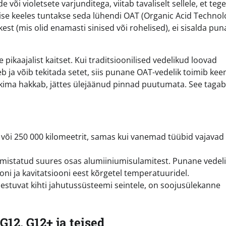
või violetsete varjunditega, viitab tavaliselt sellele, et teg
glise keeles tuntakse seda lühendi OAT (Organic Acid Technol
ikest (mis olid enamasti sinised või rohelised), ei sisalda pu
kaajalist kaitset. Kui traditsioonilised vedelikud loovad
eb ja võib tekitada setet, siis punane OAT-vedelik toimib keem
 tekkima hakkab, jättes ülejäänud pinnad puutumata. See tagab
t või 250 000 kilomeetrit, samas kui vanemad tüübid vajavad
istatud suures osas alumiiniumisulamitest. Punane vedeli
ni ja kavitatsiooni eest kõrgetel temperatuuridel.
estuvat kihti jahutussüsteemi seintele, on soojusülekanne
G12, G12+ ja teised