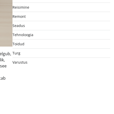
Reisimine
Remont
Seadus
Tehnoloogia
Toidud
Turg
elgub,
ik,
Varustus
 see
tab