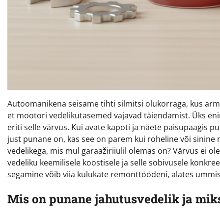
Autoomanikena seisame tihti silmitsi olukorraga, kus arma
et mootori vedelikutasemed vajavad täiendamist. Üks eni
eriti selle värvus. Kui avate kapoti ja näete paisupaagis 
just punane on, kas see on parem kui roheline või sinine
vedelikega, mis mul garaažiriiulil olemas on? Värvus ei ol
vedeliku keemilisele koostisele ja selle sobivusele konkre
segamine võib viia kulukate remonttöödeni, alates ummi
Mis on punane jahutusvedelik ja mik