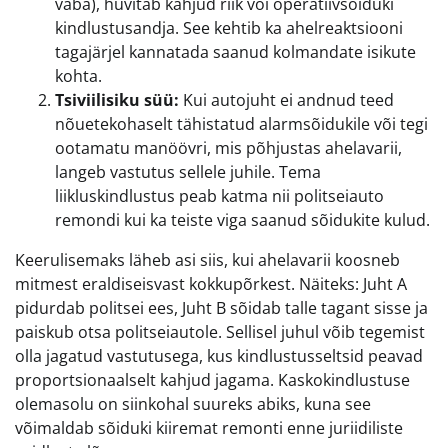
vaba), hüvitab kahjud riik või operatiivsõiduki
kindlustusandja. See kehtib ka ahelreaktsiooni
tagajärjel kannatada saanud kolmandate isikute
kohta.
Tsiviilisiku süü:
Kui autojuht ei andnud teed
nõuetekohaselt tähistatud alarmsõidukile või tegi
ootamatu manöövri, mis põhjustas ahelavarii,
langeb vastutus sellele juhile. Tema
liikluskindlustus peab katma nii politseiauto
remondi kui ka teiste viga saanud sõidukite kulud.
Keerulisemaks läheb asi siis, kui ahelavarii koosneb
mitmest eraldiseisvast kokkupõrkest. Näiteks: Juht A
pidurdab politsei ees, Juht B sõidab talle tagant sisse ja
paiskub otsa politseiautole. Sellisel juhul võib tegemist
olla jagatud vastutusega, kus kindlustusseltsid peavad
proportsionaalselt kahjud jagama. Kaskokindlustuse
olemasolu on siinkohal suureks abiks, kuna see
võimaldab sõiduki kiiremat remonti enne juriidiliste