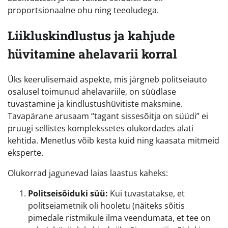
proportsionaalne ohu ning teeoludega.
Liikluskindlustus ja kahjude
hüvitamine ahelavarii korral
Üks keerulisemaid aspekte, mis järgneb politseiauto
osalusel toimunud ahelavariile, on süüdlase
tuvastamine ja kindlustushüvitiste maksmine.
Tavapärane arusaam “tagant sissesõitja on süüdi” ei
pruugi sellistes komplekssetes olukordades alati
kehtida. Menetlus võib kesta kuid ning kaasata mitmeid
eksperte.
Olukorrad jagunevad laias laastus kaheks:
Politseisõiduki süü:
Kui tuvastatakse, et
politseiametnik oli hooletu (näiteks sõitis
pimedale ristmikule ilma veendumata, et tee on