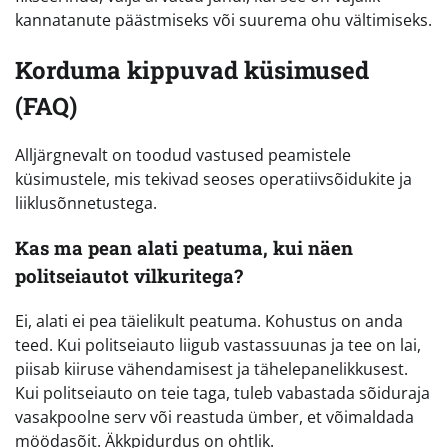
kannatanute päästmiseks või suurema ohu vältimiseks.
Korduma kippuvad küsimused
(FAQ)
Alljärgnevalt on toodud vastused peamistele
küsimustele, mis tekivad seoses operatiivsõidukite ja
liiklusõnnetustega.
Kas ma pean alati peatuma, kui näen
politseiautot vilkuritega?
Ei, alati ei pea täielikult peatuma. Kohustus on anda
teed. Kui politseiauto liigub vastassuunas ja tee on lai,
piisab kiiruse vähendamisest ja tähelepanelikkusest.
Kui politseiauto on teie taga, tuleb vabastada sõiduraja
vasakpoolne serv või reastuda ümber, et võimaldada
möödasõit. Äkkpidurdus on ohtlik.