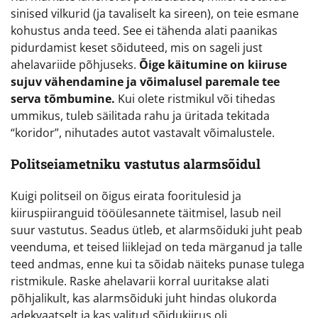
sinised vilkurid (ja tavaliselt ka sireen), on teie esmane
kohustus anda teed. See ei tähenda alati paanikas
pidurdamist keset sõiduteed, mis on sageli just
ahelavariide põhjuseks.
Õige käitumine on kiiruse
sujuv vähendamine ja võimalusel paremale tee
serva tõmbumine.
Kui olete ristmikul või tihedas
ummikus, tuleb säilitada rahu ja üritada tekitada
“koridor”, nihutades autot vastavalt võimalustele.
Politseiametniku vastutus alarmsõidul
Kuigi politseil on õigus eirata fooritulesid ja
kiiruspiiranguid tööülesannete täitmisel, lasub neil
suur vastutus. Seadus ütleb, et alarmsõiduki juht peab
veenduma, et teised liiklejad on teda märganud ja talle
teed andmas, enne kui ta sõidab näiteks punase tulega
ristmikule. Raske ahelavarii korral uuritakse alati
põhjalikult, kas alarmsõiduki juht hindas olukorda
adekvaatselt ja kas valitud sõidukiirus oli