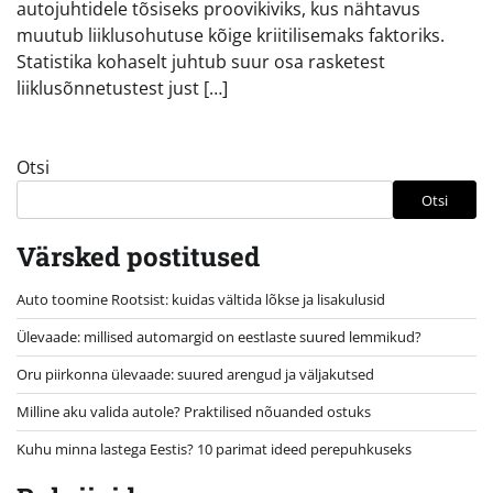
autojuhtidele tõsiseks proovikiviks, kus nähtavus
muutub liiklusohutuse kõige kriitilisemaks faktoriks.
Statistika kohaselt juhtub suur osa rasketest
liiklusõnnetustest just […]
Otsi
Otsi
Värsked postitused
Auto toomine Rootsist: kuidas vältida lõkse ja lisakulusid
Ülevaade: millised automargid on eestlaste suured lemmikud?
Oru piirkonna ülevaade: suured arengud ja väljakutsed
Milline aku valida autole? Praktilised nõuanded ostuks
Kuhu minna lastega Eestis? 10 parimat ideed perepuhkuseks