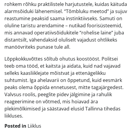
rohkem rõhku praktilistele harjutustele, kuidas käituda
alarmsõiduki lähenemisel. “Tõmbluku meetod” ja sujuv
reastumine peaksid saama instinktiivseks. Samuti on
oluline taristu arendamine – nutikad foorisüsteemid,
mis annavad operatiivsõidukitele “rohelise laine” juba
distantsilt, vähendaksid oluliselt vajadust ohtlikeks
manöövriteks punase tule all.
Lõppkokkuvõttes sõltub ohutus koostööst. Politsei
teeb oma tööd, et kaitsta ja aidata, kuid nad vajavad
selleks kaasliiklejate mõistvat ja ettenägelikku
suhtumist. Iga ahelavarii on õppetund, kuid eesmärk
peaks olema õppida ennetusest, mitte tagajärgedest.
Valvsus roolis, peeglite pidev jälgimine ja rahulik
reageerimine on võtmed, mis hoiavad ära
plekimõlkimised ja säästavad elusid Tallinna tihedas
liikluses.
Posted in
Liiklus