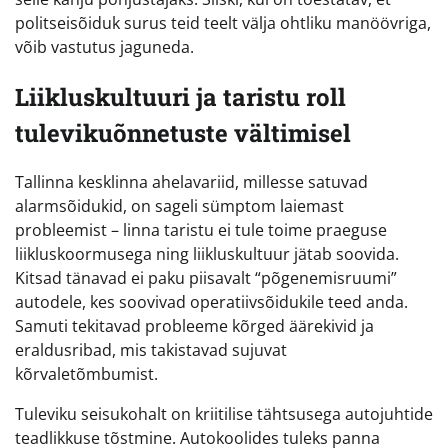
politseisõiduk surus teid teelt välja ohtliku manöövriga,
võib vastutus jaguneda.
Liikluskultuuri ja taristu roll
tulevikuõnnetuste vältimisel
Tallinna kesklinna ahelavariid, millesse satuvad
alarmsõidukid, on sageli sümptom laiemast
probleemist – linna taristu ei tule toime praeguse
liikluskoormusega ning liikluskultuur jätab soovida.
Kitsad tänavad ei paku piisavalt “põgenemisruumi”
autodele, kes soovivad operatiivsõidukile teed anda.
Samuti tekitavad probleeme kõrged äärekivid ja
eraldusribad, mis takistavad sujuvat
kõrvaletõmbumist.
Tuleviku seisukohalt on kriitilise tähtsusega autojuhtide
teadlikkuse tõstmine. Autokoolides tuleks panna