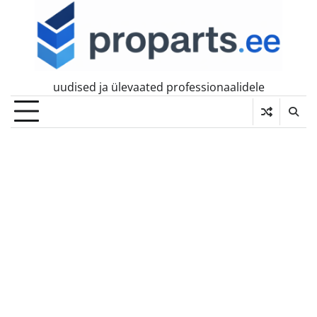
Skip
to
content
uudised ja ülevaated professionaalidele