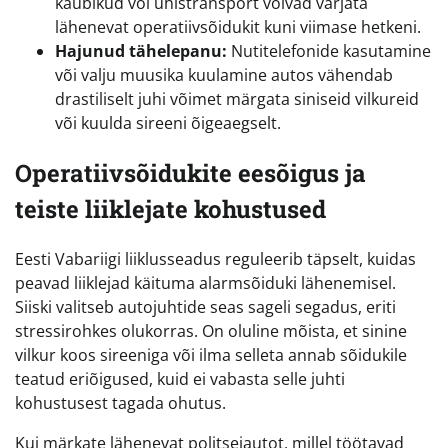
kaubikud või ühistransport võivad varjata
lähenevat operatiivsõidukit kuni viimase hetkeni.
Hajunud tähelepanu:
Nutitelefonide kasutamine
või valju muusika kuulamine autos vähendab
drastiliselt juhi võimet märgata siniseid vilkureid
või kuulda sireeni õigeaegselt.
Operatiivsõidukite eesõigus ja
teiste liiklejate kohustused
Eesti Vabariigi liiklusseadus reguleerib täpselt, kuidas
peavad liiklejad käituma alarmsõiduki lähenemisel.
Siiski valitseb autojuhtide seas sageli segadus, eriti
stressirohkes olukorras. On oluline mõista, et sinine
vilkur koos sireeniga või ilma selleta annab sõidukile
teatud eriõigused, kuid ei vabasta selle juhti
kohustusest tagada ohutus.
Kui märkate lähenevat politseiautot, millel töötavad