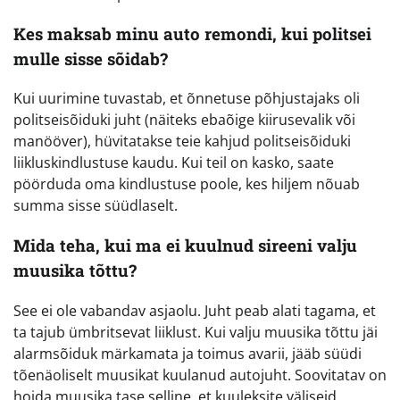
Kes maksab minu auto remondi, kui politsei
mulle sisse sõidab?
Kui uurimine tuvastab, et õnnetuse põhjustajaks oli
politseisõiduki juht (näiteks ebaõige kiirusevalik või
manööver), hüvitatakse teie kahjud politseisõiduki
liikluskindlustuse kaudu. Kui teil on kasko, saate
pöörduda oma kindlustuse poole, kes hiljem nõuab
summa sisse süüdlaselt.
Mida teha, kui ma ei kuulnud sireeni valju
muusika tõttu?
See ei ole vabandav asjaolu. Juht peab alati tagama, et
ta tajub ümbritsevat liiklust. Kui valju muusika tõttu jäi
alarmsõiduk märkamata ja toimus avarii, jääb süüdi
tõenäoliselt muusikat kuulanud autojuht. Soovitatav on
hoida muusika tase selline, et kuuleksite väliseid