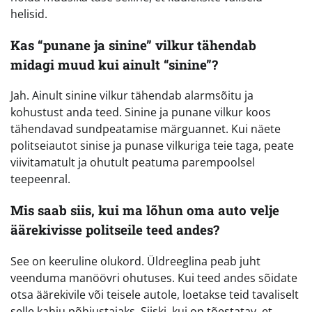
helisid.
Kas “punane ja sinine” vilkur tähendab
midagi muud kui ainult “sinine”?
Jah. Ainult sinine vilkur tähendab alarmsõitu ja
kohustust anda teed. Sinine ja punane vilkur koos
tähendavad sundpeatamise märguannet. Kui näete
politseiautot sinise ja punase vilkuriga teie taga, peate
viivitamatult ja ohutult peatuma parempoolsel
teepeenral.
Mis saab siis, kui ma lõhun oma auto velje
äärekivisse politseile teed andes?
See on keeruline olukord. Üldreeglina peab juht
veenduma manöövri ohutuses. Kui teed andes sõidate
otsa äärekivile või teisele autole, loetakse teid tavaliselt
selle kahju põhjustajaks. Siiski, kui on tõestatav, et