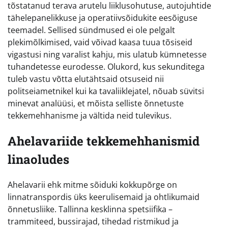
tõstatanud terava arutelu liiklusohutuse, autojuhtide
tähelepanelikkuse ja operatiivsõidukite eesõiguse
teemadel. Sellised sündmused ei ole pelgalt
plekimõlkimised, vaid võivad kaasa tuua tõsiseid
vigastusi ning varalist kahju, mis ulatub kümnetesse
tuhandetesse eurodesse. Olukord, kus sekunditega
tuleb vastu võtta elutähtsaid otsuseid nii
politseiametnikel kui ka tavaliiklejatel, nõuab süvitsi
minevat analüüsi, et mõista selliste õnnetuste
tekkemehhanisme ja vältida neid tulevikus.
Ahelavariide tekkemehhanismid
linaoludes
Ahelavarii ehk mitme sõiduki kokkupõrge on
linnatranspordis üks keerulisemaid ja ohtlikumaid
õnnetusliike. Tallinna kesklinna spetsiifika –
trammiteed, bussirajad, tihedad ristmikud ja