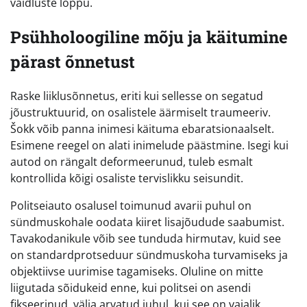
vaidluste lõppu.
Psühholoogiline mõju ja käitumine
pärast õnnetust
Raske liiklusõnnetus, eriti kui sellesse on segatud
jõustruktuurid, on osalistele äärmiselt traumeeriv.
Šokk võib panna inimesi käituma ebaratsionaalselt.
Esimene reegel on alati inimelude päästmine. Isegi kui
autod on rängalt deformeerunud, tuleb esmalt
kontrollida kõigi osaliste tervislikku seisundit.
Politseiauto osalusel toimunud avarii puhul on
sündmuskohale oodata kiiret lisajõudude saabumist.
Tavakodanikule võib see tunduda hirmutav, kuid see
on standardprotseduur sündmuskoha turvamiseks ja
objektiivse uurimise tagamiseks. Oluline on mitte
liigutada sõidukeid enne, kui politsei on asendi
fikseerinud, välja arvatud juhul, kui see on vajalik