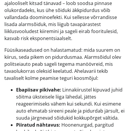
ajalooliselt kitsad tänavad – loob soodsa pinnase
olukordadeks, kus ühe sõiduki äkkpidurdus võib
vallandada doominoefekti. Kui sellesse võrrandisse
lisada alarmsõiduk, mis liigub tavapärastest
liiklusvooludest kiiremini ja sageli eirab fooritulesid,
kasvab risk eksponentsiaalselt.
Füüsikaseadused on halastamatud: mida suurem on
kiirus, seda pikem on pidurdusmaa. Alarmsõidul olev
politseiauto peab sageli tegema manöövreid, mis
tavaolukorras oleksid keelatud. Ahelavarii tekib
tavaliselt kolme peamise teguri koosmõjul:
Ebapiisav pikivahe:
Linnakiirustel kipuvad juhid
sõitma üksteisele liiga lähedal, jättes
reageerimiseks vähem kui sekundi. Kui esimene
auto ehmatab sireeni peale ja pidurdab järsult, ei
suuda järgnevad sõidukid kokkupõrget vältida.
Piiratud nähtavus:
Hoonenurgad, pargitud