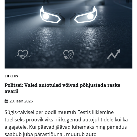
LIIKLUS
Politsei: Valed autotuled võivad põhjustada raske
avarii
20. Jaan 2026
Sügis-talvisel perioodil muutub Eestis liiklemine
tõeliseks proovikiviks nii kogenud autojuhtidele kui ka
algajatele. Kui päevad jäävad lühemaks ning pimedus
saabub juba pärastlõunal, muutub auto