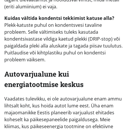
(eriti alumiinium) ei vaja.
Kuidas vältida kondentsi tekkimist katuse alla?
Plekk-katuste puhul on kondentsvesi tavaline
probleem. Selle vältimiseks tuleks kasutada
kondentsivastase vildiga kaetud plekki (DRIP-stop) või
paigaldada pleki alla aluskate ja tagada piisav tuulutus.
Puitlaudise või kihtplastiku puhul on kondentsi
probleem väiksem.
Autovarjualune kui
energiatootmise keskus
Vaadates tulevikku, ei ole autovarjualune enam ammu
lihtsalt koht, kus hoida autot lume eest. Üha enam
majaomanikke Eestis planeerib varjualust ehitades
koheselt ka päikesepaneelide paigaldusega. Meie
kliimas, kus päikeseenergia tootmine on efektiivne