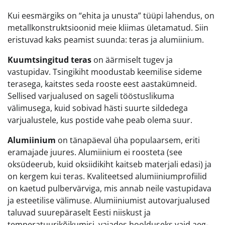
Kui eesmärgiks on “ehita ja unusta” tüüpi lahendus, on
metallkonstruktsioonid meie kliimas ületamatud. Siin
eristuvad kaks peamist suunda: teras ja alumiinium.
Kuumtsingitud teras
on äärmiselt tugev ja
vastupidav. Tsingikiht moodustab keemilise sideme
terasega, kaitstes seda rooste eest aastakümneid.
Sellised varjualused on sageli tööstuslikuma
välimusega, kuid sobivad hästi suurte sildedega
varjualustele, kus postide vahe peab olema suur.
Alumiinium
on tänapäeval üha populaarsem, eriti
eramajade juures. Alumiinium ei roosteta (see
oksüdeerub, kuid oksiidikiht kaitseb materjali edasi) ja
on kergem kui teras. Kvaliteetsed alumiiniumprofiilid
on kaetud pulbervärviga, mis annab neile vastupidava
ja esteetilise välimuse. Alumiiniumist autovarjualused
taluvad suurepäraselt Eesti niiskust ja
temperatuurikõikumisi, vajades hoolduseks vaid aeg-