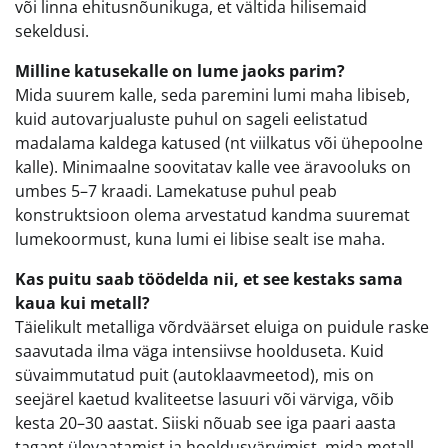
või linna ehitusnõunikuga, et vältida hilisemaid
sekeldusi.
Milline katusekalle on lume jaoks parim?
Mida suurem kalle, seda paremini lumi maha libiseb,
kuid autovarjualuste puhul on sageli eelistatud
madalama kaldega katused (nt viilkatus või ühepoolne
kalle). Minimaalne soovitatav kalle vee äravooluks on
umbes 5–7 kraadi. Lamekatuse puhul peab
konstruktsioon olema arvestatud kandma suuremat
lumekoormust, kuna lumi ei libise sealt ise maha.
Kas puitu saab töödelda nii, et see kestaks sama
kaua kui metall?
Täielikult metalliga võrdväärset eluiga on puidule raske
saavutada ilma väga intensiivse hoolduseta. Kuid
süvaimmutatud puit (autoklaavmeetod), mis on
seejärel kaetud kvaliteetse lasuuri või värviga, võib
kesta 20–30 aastat. Siiski nõuab see iga paari aasta
tagant ülevaatamist ja hooldusvärvimist, mida metall