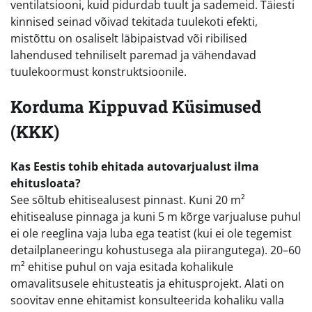
ventilatsiooni, kuid pidurdab tuult ja sademeid. Täiesti
kinnised seinad võivad tekitada tuulekoti efekti,
mistõttu on osaliselt läbipaistvad või ribilised
lahendused tehniliselt paremad ja vähendavad
tuulekoormust konstruktsioonile.
Korduma Kippuvad Küsimused
(KKK)
Kas Eestis tohib ehitada autovarjualust ilma
ehitusloata?
See sõltub ehitisealusest pinnast. Kuni 20 m²
ehitisealuse pinnaga ja kuni 5 m kõrge varjualuse puhul
ei ole reeglina vaja luba ega teatist (kui ei ole tegemist
detailplaneeringu kohustusega ala piirangutega). 20–60
m² ehitise puhul on vaja esitada kohalikule
omavalitsusele ehitusteatis ja ehitusprojekt. Alati on
soovitav enne ehitamist konsulteerida kohaliku valla