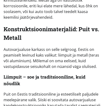
kinnitusvahendeid. Metall aga on vastuvõtlik
korrosioonile, eriti kui elate mere lähedal, kus õhk on
soolasem, või kui auto toob talvel teedelt kaasa
keemilisi jäätõrjevahendeid.
Konstruktsioonimaterjalid: Puit vs.
Metall
Autovarjualuse karkass on selle selgroog. Eestis on
peamiselt levinud kaks valikut: liimpuit ja metall (teras
või alumiinium). Mõlemal on oma eelised, kuid
vastupidavuse seisukohalt on nüansid väga olulised.
Liimpuit – soe ja traditsiooniline, kuid
nõudlik
Puit on Eestis traditsiooniline ja esteetiliselt paljudele
meelepärane valik. Siiski ei soovitata autovarjualuse
kandekonstruktsiooniks kasutada tavalist saematerjali.