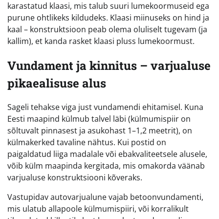
karastatud klaasi, mis talub suuri lumekoormuseid ega
purune ohtlikeks kildudeks. Klaasi miinuseks on hind ja
kaal – konstruktsioon peab olema oluliselt tugevam (ja
kallim), et kanda rasket klaasi pluss lumekoormust.
Vundament ja kinnitus – varjualuse
pikaealisuse alus
Sageli tehakse viga just vundamendi ehitamisel. Kuna
Eesti maapind külmub talvel läbi (külmumispiir on
sõltuvalt pinnasest ja asukohast 1–1,2 meetrit), on
külmakerked tavaline nähtus. Kui postid on
paigaldatud liiga madalale või ebakvaliteetsele alusele,
võib külm maapinda kergitada, mis omakorda väänab
varjualuse konstruktsiooni kõveraks.
Vastupidav autovarjualune vajab betoonvundamenti,
mis ulatub allapoole külmumispiiri, või korralikult