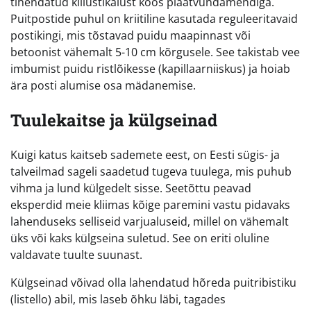
tihendatud killustikalust koos plaatvundamendiga.
Puitpostide puhul on kriitiline kasutada reguleeritavaid
postikingi, mis tõstavad puidu maapinnast või
betoonist vähemalt 5-10 cm kõrgusele. See takistab vee
imbumist puidu ristlõikesse (kapillaarniiskus) ja hoiab
ära posti alumise osa mädanemise.
Tuulekaitse ja külgseinad
Kuigi katus kaitseb sademete eest, on Eesti sügis- ja
talveilmad sageli saadetud tugeva tuulega, mis puhub
vihma ja lund külgedelt sisse. Seetõttu peavad
eksperdid meie kliimas kõige paremini vastu pidavaks
lahenduseks selliseid varjualuseid, millel on vähemalt
üks või kaks külgseina suletud. See on eriti oluline
valdavate tuulte suunast.
Külgseinad võivad olla lahendatud hõreda puitribistiku
(listello) abil, mis laseb õhku läbi, tagades