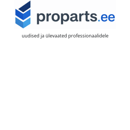
Skip
to
content
uudised ja ülevaated professionaalidele