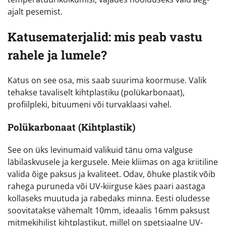
ajalt pesemist.
Katusematerjalid: mis peab vastu
rahele ja lumele?
Katus on see osa, mis saab suurima koormuse. Valik
tehakse tavaliselt kihtplastiku (polükarbonaat),
profiilpleki, bituumeni või turvaklaasi vahel.
Polükarbonaat (Kihtplastik)
See on üks levinumaid valikuid tänu oma valguse
läbilaskvusele ja kergusele. Meie kliimas on aga kriitiline
valida õige paksus ja kvaliteet. Odav, õhuke plastik võib
rahega puruneda või UV-kiirguse käes paari aastaga
kollaseks muutuda ja rabedaks minna. Eesti oludesse
soovitatakse vähemalt 10mm, ideaalis 16mm paksust
mitmekihilist kihtplastikut, millel on spetsiaalne UV-