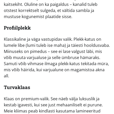
kaitsekiht. Oluline on ka paigaldus – kanalid tuleb
otstest korrektselt sulgeda, et vältida sambla ja
mustuse kogunemist plaatide sisse.
Profiilplekk
Klassikaline ja väga vastupidav valik. Plekk-katus on
lumele libe (lumi tuleb ise maha) ja täiesti hooldusvaba.
Miinuseks on pimedus – see ei lase valgust läbi, mis
võib muuta varjualuse ja selle ümbruse hämaraks.
Samuti võib vihmase ilmaga plekk-katus tekitada müra,
mis võib häirida, kui varjualune on magamistoa akna
all.
Turvaklaas
Klaas on premium-valik. See näeb välja luksuslik ja
kestab igavesti, kui see just mehaaniliselt ei purune.
Meie kliimas peab kindlasti kasutama lamineeritud