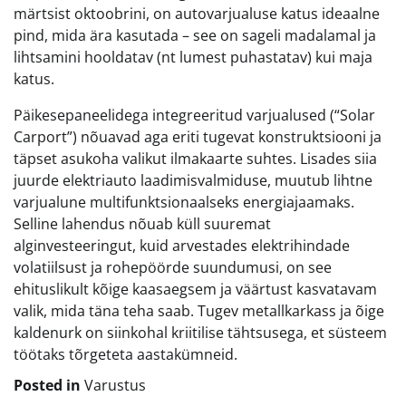
märtsist oktoobrini, on autovarjualuse katus ideaalne
pind, mida ära kasutada – see on sageli madalamal ja
lihtsamini hooldatav (nt lumest puhastatav) kui maja
katus.
Päikesepaneelidega integreeritud varjualused (“Solar
Carport”) nõuavad aga eriti tugevat konstruktsiooni ja
täpset asukoha valikut ilmakaarte suhtes. Lisades siia
juurde elektriauto laadimisvalmiduse, muutub lihtne
varjualune multifunktsionaalseks energiajaamaks.
Selline lahendus nõuab küll suuremat
alginvesteeringut, kuid arvestades elektrihindade
volatiilsust ja rohepöörde suundumusi, on see
ehituslikult kõige kaasaegsem ja väärtust kasvatavam
valik, mida täna teha saab. Tugev metallkarkass ja õige
kaldenurk on siinkohal kriitilise tähtsusega, et süsteem
töötaks tõrgeteta aastakümneid.
Posted in
Varustus