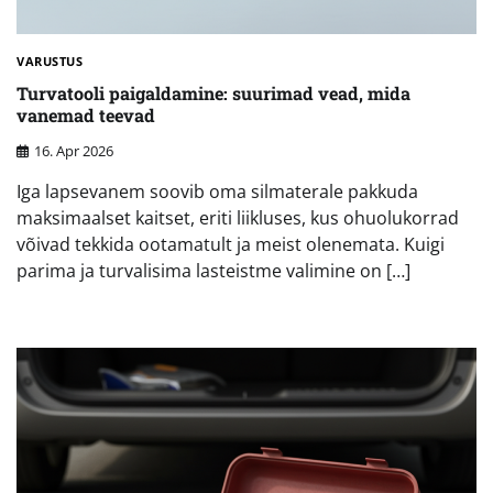
VARUSTUS
Turvatooli paigaldamine: suurimad vead, mida
vanemad teevad
16. Apr 2026
Iga lapsevanem soovib oma silmaterale pakkuda
maksimaalset kaitset, eriti liikluses, kus ohuolukorrad
võivad tekkida ootamatult ja meist olenemata. Kuigi
parima ja turvalisima lasteistme valimine on […]