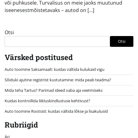
või puhkusele. Turvalisus on meie jaoks muutunud
iseenesestmõistetavaks – autod on […]
Otsi
Otsi
Värsked postitused
Auto toomine Saksamaalt: kuidas vältida kulukaid vigu
Sõiduki ajutine registrist kustutamine: mida peab teadma?
Mida teha Tartus? Parimad ideed vaba aja veetmiseks
Kuidas kontrollida liikluskindlustuse kehtivust?
Auto toomine Rootsist: kuidas vältida lõkse ja lisakulusid
Rubriigid
Äri