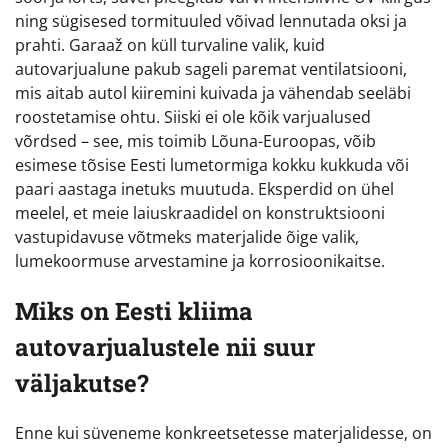
ning sügisesed tormituuled võivad lennutada oksi ja
prahti. Garaaž on küll turvaline valik, kuid
autovarjualune pakub sageli paremat ventilatsiooni,
mis aitab autol kiiremini kuivada ja vähendab seeläbi
roostetamise ohtu. Siiski ei ole kõik varjualused
võrdsed – see, mis toimib Lõuna-Euroopas, võib
esimese tõsise Eesti lumetormiga kokku kukkuda või
paari aastaga inetuks muutuda. Eksperdid on ühel
meelel, et meie laiuskraadidel on konstruktsiooni
vastupidavuse võtmeks materjalide õige valik,
lumekoormuse arvestamine ja korrosioonikaitse.
Miks on Eesti kliima
autovarjualustele nii suur
väljakutse?
Enne kui süveneme konkreetsetesse materjalidesse, on