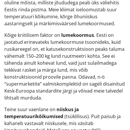
oluline mõista, milliste jõududega peab üks väliehitis
Eestis rinda pistma. Meie kliimat iseloomustab suur
temperatuuri kõikumine, kõrge õhuniiskus
aastaringselt ja märkimisväärsed lumekoormused.
Kõige kriitilisem faktor on
lumekoormus
. Eesti on
jaotatud erinevateks lumekoormuse tsoonideks, kuid
rusikareegel on, et katusekonstruktsioon peaks taluma
vähemalt 150–200 kg lund ruutmeetri kohta. See ei
tähenda ainult kohevat lund, vaid just sulailmadega
tekkivat rasket ja märga lund, mis võib
konstruktsioonid proovile panna. Odavad, n-ö
“supermarketite” valmiskomplektid on sageli disainitud
Kesk-Euroopa standardite järgi ja võivad meie talvedel
lihtsalt murduda.
Teine suur vaenlane on
niiskus ja
temperatuurikõikumised
(tsüklilisus). Puit paisub ja
kahaneb vastavalt niiskusele, mis väsitab