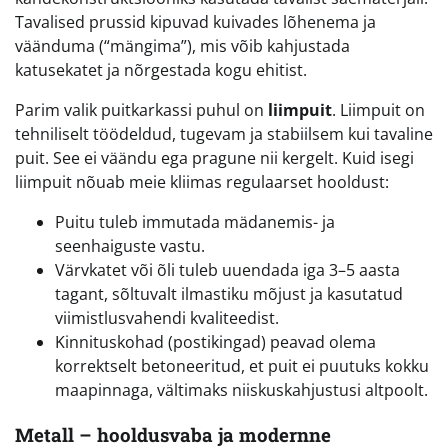
Tavalised prussid kipuvad kuivades lõhenema ja
väänduma (“mängima”), mis võib kahjustada
katusekatet ja nõrgestada kogu ehitist.
Parim valik puitkarkassi puhul on
liimpuit
. Liimpuit on
tehniliselt töödeldud, tugevam ja stabiilsem kui tavaline
puit. See ei väändu ega pragune nii kergelt. Kuid isegi
liimpuit nõuab meie kliimas regulaarset hooldust:
Puitu tuleb immutada mädanemis- ja
seenhaiguste vastu.
Värvkatet või õli tuleb uuendada iga 3–5 aasta
tagant, sõltuvalt ilmastiku mõjust ja kasutatud
viimistlusvahendi kvaliteedist.
Kinnituskohad (postikingad) peavad olema
korrektselt betoneeritud, et puit ei puutuks kokku
maapinnaga, vältimaks niiskuskahjustusi altpoolt.
Metall – hooldusvaba ja modernne