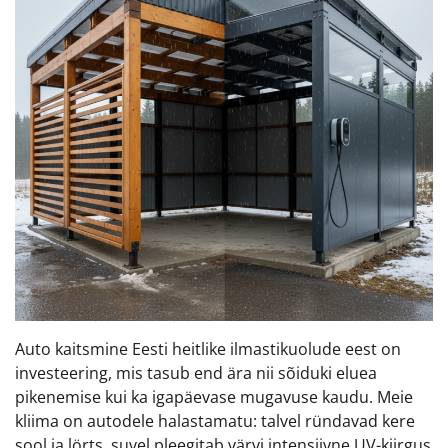
Auto kaitsmine Eesti heitlike ilmastikuolude eest on
investeering, mis tasub end ära nii sõiduki eluea
pikenemise kui ka igapäevase mugavuse kaudu. Meie
kliima on autodele halastamatu: talvel ründavad kere
sool ja lörts, suvel pleegitab värvi intensiivne UV-kiirgus