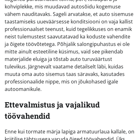
kohviplekke, mis muudavad autosõidu kogemuse
vähem nauditavaks. Sageli arvatakse, et auto sisemuse
taastamiseks uueväärsesse konditsiooni on vaja kallist
professionaalset teenust, kuid tegelikkuses on enamik
neist tulemustest saavutatavad ka koduste vahendite
ja õigete töövõtetega. Põhjalik salongipuhastus ei ole
mitte ainult esteetiline küsimus, vaid see pikendab
materjalide eluiga ja tõstab auto turuväärtust
tulevikus. Järgnevalt vaatame detailselt läbi, kuidas
muuta oma auto sisemus taas säravaks, kasutades
professionaalide nippe, mis on jõukohased igale
autoomanikule.
Ettevalmistus ja vajalikud
töövahendid
Enne kui tormate märja lapiga armatuurlaua kallale, on
kriitilise tähtsusega varuda õiged töövahendid. Üks