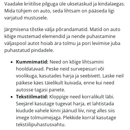
Vaadake kriitilise pilguga üle uksetaskud ja kindalaegas.
Mida tühjem on auto, seda lihtsam on pääseda ligi
varjatud mustusele.
Järgmisena tõstke välja põrandamatid. Matid on auto
kõige mustemad elemendid ja nende puhastamine
väljaspool autot hoiab ära tolmu ja pori levimise juba
puhastatud pindadele.
Kummimatid:
Need on kõige lihtsamini
hooldatavad. Peske neid survepesuri või
voolikuga, kasutades harja ja seebivett. Laske neil
päikese käes täielikult kuivada, enne kui need
autosse tagasi panete.
Tekstiilmatid:
Kloppige need korralikult läbi.
Seejärel kasutage tugevat harja, et lahtistada
kiudude vahele kinni jäänud liiv, ning alles siis
imege tolmuimejaga. Plekkide korral kasutage
tekstiilipuhastusvahtu.