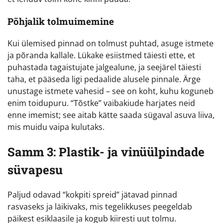
Põhjalik tolmuimemine
Kui ülemised pinnad on tolmust puhtad, asuge istmete
ja põranda kallale. Lükake esiistmed täiesti ette, et
puhastada tagaistujate jalgealune, ja seejärel täiesti
taha, et pääseda ligi pedaalide alusele pinnale. Ärge
unustage istmete vahesid – see on koht, kuhu koguneb
enim toidupuru. “Tõstke” vaibakiude harjates neid
enne imemist; see aitab kätte saada sügaval asuva liiva,
mis muidu vaipa kulutaks.
Samm 3: Plastik- ja vinüülpindade
süvapesu
Paljud odavad “kokpiti spreid” jätavad pinnad
rasvaseks ja läikivaks, mis tegelikkuses peegeldab
päikest esiklaasile ja kogub kiiresti uut tolmu.