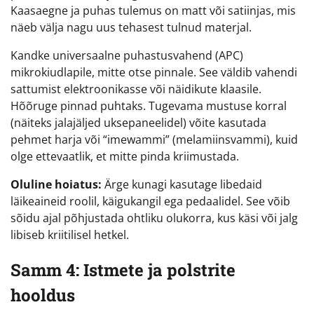
Kaasaegne ja puhas tulemus on matt või satiinjas, mis
näeb välja nagu uus tehasest tulnud materjal.
Kandke universaalne puhastusvahend (APC)
mikrokiudlapile, mitte otse pinnale. See väldib vahendi
sattumist elektroonikasse või näidikute klaasile.
Hõõruge pinnad puhtaks. Tugevama mustuse korral
(näiteks jalajäljed uksepaneelidel) võite kasutada
pehmet harja või “imewammi” (melamiinsvammi), kuid
olge ettevaatlik, et mitte pinda kriimustada.
Oluline hoiatus:
Ärge kunagi kasutage libedaid
läikeaineid roolil, käigukangil ega pedaalidel. See võib
sõidu ajal põhjustada ohtliku olukorra, kus käsi või jalg
libiseb kriitilisel hetkel.
Samm 4: Istmete ja polstrite
hooldus