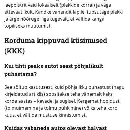
laepolstrit vaid lokaalselt (plekkide korral) ja väga
ettevaatlikult. Kandke vahendit lapile, tupsutage plekki
ja ärge hõõruge liiga tugevalt, et vältida kanga
topiliseks muutumist.
Korduma kippuvad küsimused
(KKK)
Kui tihti peaks autot seest põhjalikult
puhastama?
See sõltub kasutusest, kuid põhjalikku puhastust (nagu
kirjeldatud artiklis) soositakse teha vähemalt kaks
korda aastas – kevadel ja sügisel. Kergemat hooldust
(tolmuimemine ja tolmu pühkimine) võiks teha kord
kuus, et vältida mustuse kinnistumist.
Kuidas vabaneda autos olevast halvast