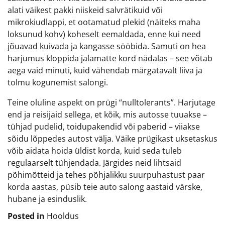
alati väikest pakki niiskeid salvrätikuid või
mikrokiudlappi, et ootamatud plekid (näiteks maha
loksunud kohv) koheselt eemaldada, enne kui need
jõuavad kuivada ja kangasse sööbida. Samuti on hea
harjumus kloppida jalamatte kord nädalas – see võtab
aega vaid minuti, kuid vähendab märgatavalt liiva ja
tolmu kogunemist salongi.
Teine oluline aspekt on prügi “nulltolerants”. Harjutage
end ja reisijaid sellega, et kõik, mis autosse tuuakse –
tühjad pudelid, toidupakendid või paberid – viiakse
sõidu lõppedes autost välja. Väike prügikast uksetaskus
võib aidata hoida üldist korda, kuid seda tuleb
regulaarselt tühjendada. Järgides neid lihtsaid
põhimõtteid ja tehes põhjalikku suurpuhastust paar
korda aastas, püsib teie auto salong aastaid värske,
hubane ja esinduslik.
Posted in
Hooldus