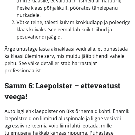
(mitte klaasile, et vältida pritsmeid armatuuril).
Peske klaas põhjalikult, pöörates tähelepanu
nurkadele.
Võtke teine, täiesti kuiv mikrokiudlapp ja poleerige
klaas kuivaks. See eemaldab kõik triibud ja
pesuvahendi jäägid.
Ärge unustage lasta aknaklaasi veidi alla, et puhastada
ka klaasi ülemine serv, mis muidu jääb tihendi vahele
peitu. See väike detail eristab harrastajat
professionaalist.
Samm 6: Laepolster – ettevaatust
veega!
Auto lagi ehk laepolster on üks õrnemaid kohti. Enamik
laepolstreid on liimitud aluspinnale ja liigne vesi või
agressiivne keemia võib liimi lahti leotada, mille
tulemusena hakkab kangas rippuma. Puhastage