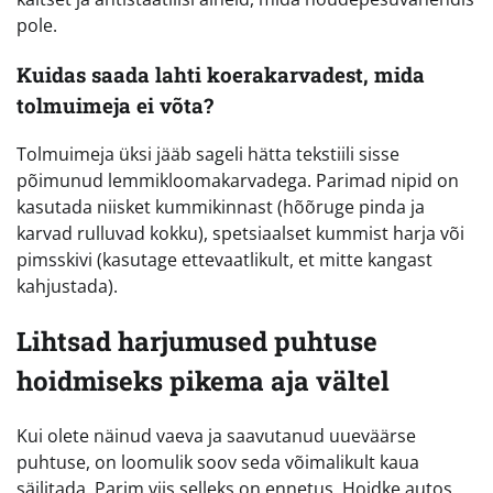
pole.
Kuidas saada lahti koerakarvadest, mida
tolmuimeja ei võta?
Tolmuimeja üksi jääb sageli hätta tekstiili sisse
põimunud lemmikloomakarvadega. Parimad nipid on
kasutada niisket kummikinnast (hõõruge pinda ja
karvad rulluvad kokku), spetsiaalset kummist harja või
pimsskivi (kasutage ettevaatlikult, et mitte kangast
kahjustada).
Lihtsad harjumused puhtuse
hoidmiseks pikema aja vältel
Kui olete näinud vaeva ja saavutanud uueväärse
puhtuse, on loomulik soov seda võimalikult kaua
säilitada. Parim viis selleks on ennetus. Hoidke autos