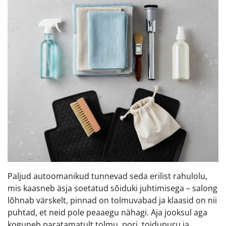
Paljud autoomanikud tunnevad seda erilist rahulolu,
mis kaasneb äsja soetatud sõiduki juhtimisega – salong
lõhnab värskelt, pinnad on tolmuvabad ja klaasid on nii
puhtad, et neid pole peaaegu nähagi. Aja jooksul aga
koguneb paratamatult tolmu, pori, toidupuru ja