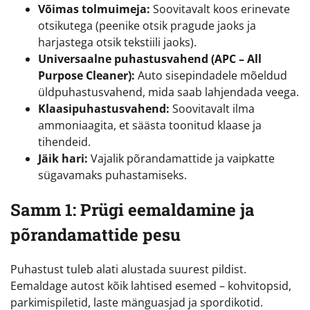
Võimas tolmuimeja:
Soovitavalt koos erinevate
otsikutega (peenike otsik pragude jaoks ja
harjastega otsik tekstiili jaoks).
Universaalne puhastusvahend (APC – All
Purpose Cleaner):
Auto sisepindadele mõeldud
üldpuhastusvahend, mida saab lahjendada veega.
Klaasipuhastusvahend:
Soovitavalt ilma
ammoniaagita, et säästa toonitud klaase ja
tihendeid.
Jäik hari:
Vajalik põrandamattide ja vaipkatte
sügavamaks puhastamiseks.
Samm 1: Prügi eemaldamine ja
põrandamattide pesu
Puhastust tuleb alati alustada suurest pildist.
Eemaldage autost kõik lahtised esemed – kohvitopsid,
parkimispiletid, laste mänguasjad ja spordikotid.