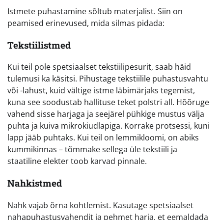
Istmete puhastamine sõltub materjalist. Siin on
peamised erinevused, mida silmas pidada:
Tekstiilistmed
Kui teil pole spetsiaalset tekstiilipesurit, saab häid
tulemusi ka käsitsi. Pihustage tekstiilile puhastusvahtu
või -lahust, kuid vältige istme läbimärjaks tegemist,
kuna see soodustab hallituse teket polstri all. Hõõruge
vahend sisse harjaga ja seejärel pühkige mustus välja
puhta ja kuiva mikrokiudlapiga. Korrake protsessi, kuni
lapp jääb puhtaks. Kui teil on lemmikloomi, on abiks
kummikinnas – tõmmake sellega üle tekstiili ja
staatiline elekter toob karvad pinnale.
Nahkistmed
Nahk vajab õrna kohtlemist. Kasutage spetsiaalset
nahapuhastusvahendit ja pehmet harja, et eemaldada