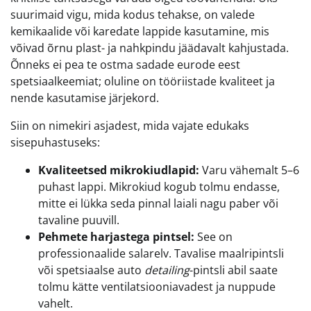
suurimaid vigu, mida kodus tehakse, on valede
kemikaalide või karedate lappide kasutamine, mis
võivad õrnu plast- ja nahkpindu jäädavalt kahjustada.
Õnneks ei pea te ostma sadade eurode eest
spetsiaalkeemiat; oluline on tööriistade kvaliteet ja
nende kasutamise järjekord.
Siin on nimekiri asjadest, mida vajate edukaks
sisepuhastuseks:
Kvaliteetsed mikrokiudlapid:
Varu vähemalt 5–6
puhast lappi. Mikrokiud kogub tolmu endasse,
mitte ei lükka seda pinnal laiali nagu paber või
tavaline puuvill.
Pehmete harjastega pintsel:
See on
professionaalide salarelv. Tavalise maalripintsli
või spetsiaalse auto
detailing
-pintsli abil saate
tolmu kätte ventilatsiooniavadest ja nuppude
vahelt.