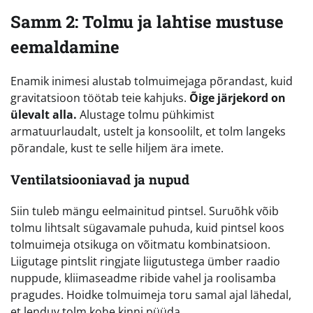
Samm 2: Tolmu ja lahtise mustuse
eemaldamine
Enamik inimesi alustab tolmuimejaga põrandast, kuid
gravitatsioon töötab teie kahjuks.
Õige järjekord on
ülevalt alla.
Alustage tolmu pühkimist
armatuurlaudalt, ustelt ja konsoolilt, et tolm langeks
põrandale, kust te selle hiljem ära imete.
Ventilatsiooniavad ja nupud
Siin tuleb mängu eelmainitud pintsel. Suruõhk võib
tolmu lihtsalt sügavamale puhuda, kuid pintsel koos
tolmuimeja otsikuga on võitmatu kombinatsioon.
Liigutage pintslit ringjate liigutustega ümber raadio
nuppude, kliimaseadme ribide vahel ja roolisamba
pragudes. Hoidke tolmuimeja toru samal ajal lähedal,
et lenduv tolm kohe kinni püüda.