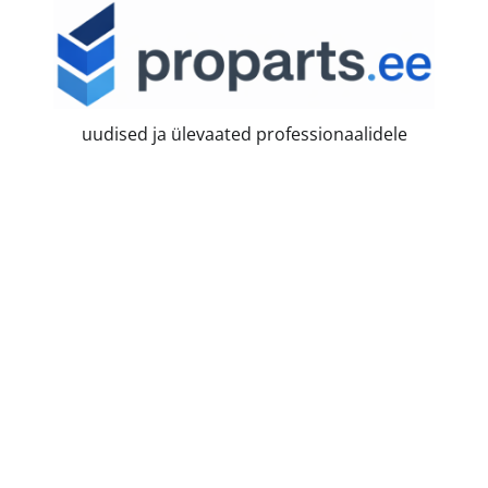
Skip
to
content
uudised ja ülevaated professionaalidele