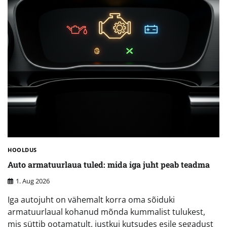
HOOLDUS
Auto armatuurlaua tuled: mida iga juht peab teadma
1. Aug 2026
Iga autojuht on vähemalt korra oma sõiduki
armatuurlaual kohanud mõnda kummalist tulukest,
mis süttib ootamatult, justkui kutsudes esile segadust