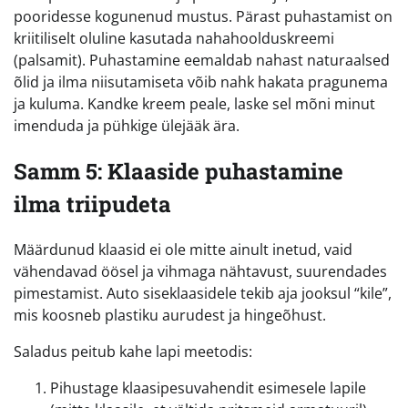
pooridesse kogunenud mustus. Pärast puhastamist on
kriitiliselt oluline kasutada nahahoolduskreemi
(palsamit). Puhastamine eemaldab nahast naturaalsed
õlid ja ilma niisutamiseta võib nahk hakata pragunema
ja kuluma. Kandke kreem peale, laske sel mõni minut
imenduda ja pühkige ülejääk ära.
Samm 5: Klaaside puhastamine
ilma triipudeta
Määrdunud klaasid ei ole mitte ainult inetud, vaid
vähendavad öösel ja vihmaga nähtavust, suurendades
pimestamist. Auto siseklaasidele tekib aja jooksul “kile”,
mis koosneb plastiku aurudest ja hingeõhust.
Saladus peitub kahe lapi meetodis:
Pihustage klaasipesuvahendit esimesele lapile