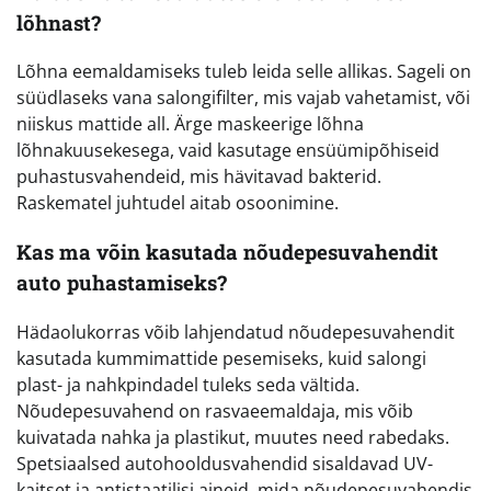
lõhnast?
Lõhna eemaldamiseks tuleb leida selle allikas. Sageli on
süüdlaseks vana salongifilter, mis vajab vahetamist, või
niiskus mattide all. Ärge maskeerige lõhna
lõhnakuusekesega, vaid kasutage ensüümipõhiseid
puhastusvahendeid, mis hävitavad bakterid.
Raskematel juhtudel aitab osoonimine.
Kas ma võin kasutada nõudepesuvahendit
auto puhastamiseks?
Hädaolukorras võib lahjendatud nõudepesuvahendit
kasutada kummimattide pesemiseks, kuid salongi
plast- ja nahkpindadel tuleks seda vältida.
Nõudepesuvahend on rasvaeemaldaja, mis võib
kuivatada nahka ja plastikut, muutes need rabedaks.
Spetsiaalsed autohooldusvahendid sisaldavad UV-
kaitset ja antistaatilisi aineid, mida nõudepesuvahendis